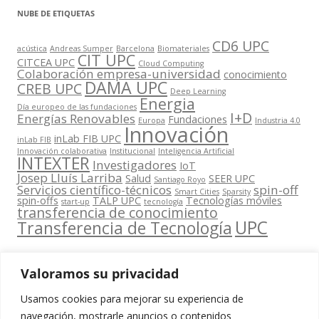
NUBE DE ETIQUETAS
CD6 UPC
acústica
Andreas Sumper
Barcelona
Biomateriales
CIT UPC
CITCEA UPC
Cloud Computing
Colaboración empresa-universidad
conocimiento
DAMA UPC
CREB UPC
Deep Learning
Energia
Día europeo de las fundaciones
I+D
Energías Renovables
Fundaciones
Europa
Industria 4.0
Innovación
inLab FIB UPC
inLab FIB
Innovación colaborativa
Institucional
Inteligencia Artificial
INTEXTER
Investigadores
IoT
Josep Lluís Larriba
Salud
SEER UPC
Santiago Royo
Servicios científico-técnicos
spin-off
Smart Cities
Sparsity
spin-offs
TALP UPC
Tecnologías móviles
start-up
tecnología
transferencia de conocimiento
UPC
Transferencia de Tecnología
Valoramos su privacidad
Usamos cookies para mejorar su experiencia de
Contacta
navegación, mostrarle anuncios o contenidos