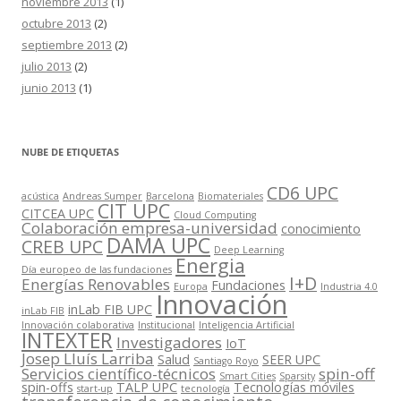
noviembre 2013
(1)
octubre 2013
(2)
septiembre 2013
(2)
julio 2013
(2)
junio 2013
(1)
NUBE DE ETIQUETAS
CD6 UPC
acústica
Andreas Sumper
Barcelona
Biomateriales
CIT UPC
CITCEA UPC
Cloud Computing
Colaboración empresa-universidad
conocimiento
DAMA UPC
CREB UPC
Deep Learning
Energia
Día europeo de las fundaciones
I+D
Energías Renovables
Fundaciones
Europa
Industria 4.0
Innovación
inLab FIB UPC
inLab FIB
Innovación colaborativa
Institucional
Inteligencia Artificial
INTEXTER
Investigadores
IoT
Josep Lluís Larriba
Salud
SEER UPC
Santiago Royo
Servicios científico-técnicos
spin-off
Smart Cities
Sparsity
spin-offs
TALP UPC
Tecnologías móviles
start-up
tecnología