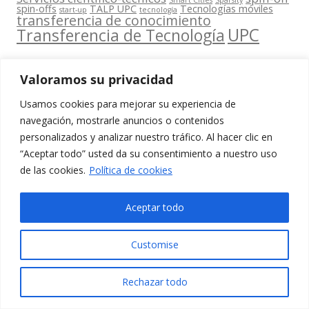
Smart Cities
Sparsity
spin-offs
TALP UPC
Tecnologías móviles
start-up
tecnología
transferencia de conocimiento
UPC
Transferencia de Tecnología
Valoramos su privacidad
Usamos cookies para mejorar su experiencia de
Contacta
navegación, mostrarle anuncios o contenidos
amb
personalizados y analizar nuestro tráfico. Al hacer clic en
www.cit.upc.edu
Segueix-nos
nosaltres
“Aceptar todo” usted da su consentimiento a nuestro uso
a:
Edifici
de las cookies.
Política de cookies
info.cit@upc.edu
Omega
(Planta 0)
+34 93 405 44
Aceptar todo
C/ Jordi
03
Girona 1-3
Customise
08034
Barcelona
Rechazar todo
(Espanya)