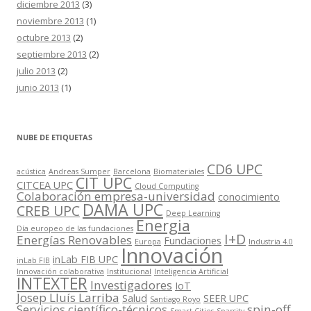
diciembre 2013
(3)
noviembre 2013
(1)
octubre 2013
(2)
septiembre 2013
(2)
julio 2013
(2)
junio 2013
(1)
NUBE DE ETIQUETAS
CD6 UPC
acústica
Andreas Sumper
Barcelona
Biomateriales
CIT UPC
CITCEA UPC
Cloud Computing
Colaboración empresa-universidad
conocimiento
DAMA UPC
CREB UPC
Deep Learning
Energia
Día europeo de las fundaciones
I+D
Energías Renovables
Fundaciones
Europa
Industria 4.0
Innovación
inLab FIB UPC
inLab FIB
Innovación colaborativa
Institucional
Inteligencia Artificial
INTEXTER
Investigadores
IoT
Josep Lluís Larriba
Salud
SEER UPC
Santiago Royo
Servicios científico-técnicos
spin-off