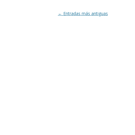
Navegación
←
Entradas más antiguas
de
entradas