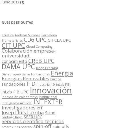
junio 2013
(1)
NUBE DE ETIQUETAS
acústica
Andreas Sumper
Barcelona
CD6 UPC
CITCEA UPC
Biomateriales
CIT UPC
Cloud Computing
Colaboración empresa-
universidad
CREB UPC
conocimiento
DAMA UPC
Deep Learning
Energia
Día europeo de las fundaciones
Energías Renovables
Europa
I+D
Fundaciones
Industria 4.0
inLab FIB
Innovación
inLab FIB UPC
Innovación colaborativa
Institucional
INTEXTER
Inteligencia Artificial
Investigadores
IoT
Josep Lluís Larriba
Salud
SEER UPC
Santiago Royo
Servicios científico-técnicos
spin-off
spin-offs
Smart Cities
Sparsity