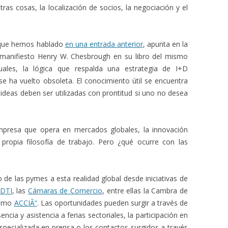
ras cosas, la localización de socios, la negociación y el
l que hemos hablado
en una entrada anterior
, apunta en la
manifiesto Henry W. Chesbrough en su libro del mismo
uales, la lógica que respalda una estrategia de I+D
se ha vuelto obsoleta. El conocimiento útil se encuentra
 ideas deben ser utilizadas con prontitud si uno no desea
mpresa que opera en mercados globales, la innovación
 propia filosofía de trabajo. Pero ¿qué ocurre con las
o de las pymes a esta realidad global desde iniciativas de
DTI
, las
Cámaras de Comercio
, entre ellas la Cambra de
como
ACCIÃ“
. Las oportunidades pueden surgir a través de
cia y asistencia a ferias sectoriales, la participación en
specializada en prensa o los contactos surgidos a través