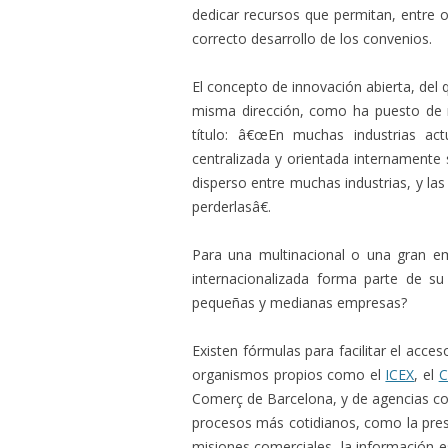
dedicar recursos que permitan, entre ot
correcto desarrollo de los convenios.
El concepto de innovación abierta, de
misma dirección, como ha puesto de 
título: â€œEn muchas industrias act
centralizada y orientada internamente 
disperso entre muchas industrias, y las
perderlasâ€.
Para una multinacional o una gran e
internacionalizada forma parte de su
pequeñas y medianas empresas?
Existen fórmulas para facilitar el acces
organismos propios como el
ICEX
, el
C
Comerç de Barcelona, y de agencias 
procesos más cotidianos, como la presen
misiones comerciales, la información e