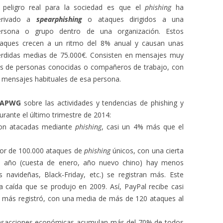
l peligro real para la sociedad es que el
phishing
ha
erivado a
spearphishing
o ataques dirigidos a una
ersona o grupo dentro de una organización. Estos
taques crecen a un ritmo del 8% anual y causan unas
érdidas medias de 75.000€. Consisten en mensajes muy
s de personas conocidas o compañeros de trabajo, con
 mensajes habituales de esa persona.
r APWG
sobre las actividades y tendencias de phishing y
urante el último trimestre de 2014:
ron atacadas mediante
phishing
, casi un 4% más que el
dor de 100.000 ataques de
phishing
únicos, con una cierta
del año (cuesta de enero, año nuevo chino) hay menos
 navideñas, Black-Friday, etc.) se registran más. Este
 caída que se produjo en 2009. Así, PayPal recibe casi
ue más registró, con una media de más de 120 ataques al
ransacciones económicas acumulan más del 70% de todos