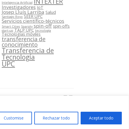
INTEXTER
Inteligencia Artificial
Investigadores
IoT
Josep Lluís Larriba
Salud
SEER UPC
Santiago Royo
Servicios científico-técnicos
spin-off
spin-offs
Smart Cities
Sparsity
TALP UPC
start-up
tecnología
Tecnologías móviles
transferencia de
conocimiento
Transferencia de
Tecnología
UPC
Segueix-nos a:
Customise
Rechazar todo
Aceptar todo