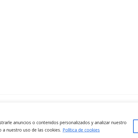
ontacta amb nosaltres
www.cit.upc.edu
difici Omega (Planta 0)
info.cit@upc.edu
/ Jordi Girona 1-3
rarle anuncios o contenidos personalizados y analizar nuestro
+34 93 405 44 03
8034 Barcelona (Espanya)
o a nuestro uso de las cookies.
Política de cookies