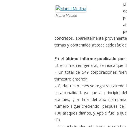
E
d
Manel Medina
p
a
p
concretos, aparentemente proveniente
temas y contenidos â€œcalcadosâ€ de
En el
último informe publicado po
ciber crimen en general, se indica que d
– Un total de 549 corporaciones fue
trimestre anterior.
– Cada tres meses se registran alrede
estacionalidad, ya que al principio 
ataques, y al final del año (campañas
número sigue creciendo, después de la
100 ataques diarios, y Apple fue la q
día.
– Las actividades relacionadas con t