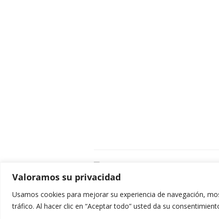
C
Valoramos su privacidad
E
C
Usamos cookies para mejorar su experiencia de navegación, most
0
tráfico. Al hacer clic en “Aceptar todo” usted da su consentimient