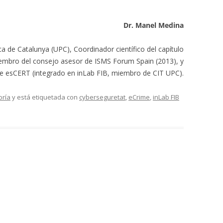
Dr. Manel Medina
ca de Catalunya (UPC), Coordinador científico del capítulo
bro del consejo asesor de ISMS Forum Spain (2013), y
de esCERT (integrado en inLab FIB, miembro de CIT UPC).
oría
y está etiquetada con
cyberseguretat
,
eCrime
,
inLab FIB