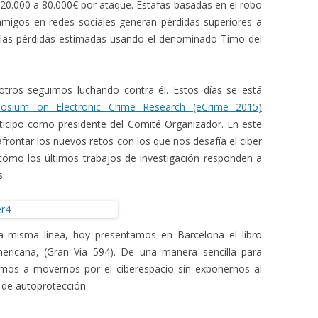
20.000 a 80.000€ por ataque. Estafas basadas en el robo
amigos en redes sociales generan pérdidas superiores a
n las pérdidas estimadas usando el denominado Timo del
sotros seguimos luchando contra él. Estos días se está
osium on Electronic Crime Research (eCrime 2015)
ticipo como presidente del Comité Organizador. En este
ntar los nuevos retos con los que nos desafía el ciber
 cómo los últimos trabajos de investigación responden a
s.
la misma línea, hoy presentamos en Barcelona el libro
mericana, (Gran Vía 594). De una manera sencilla para
remos a movernos por el ciberespacio sin exponernos al
s de autoprotección.