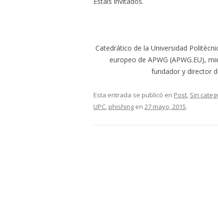
Estáis invitados.
Catedrático de la Universidad Politècni
europeo de APWG (APWG.EU), miem
fundador y director 
Esta entrada se publicó en
Post
,
Sin categ
UPC
,
phishing
en
27 mayo, 2015
.