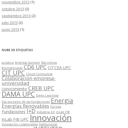
noviembre 2013
(1)
octubre 2013
(2)
septiembre 2013
(2)
julio 2013
(2)
junio 2013
(1)
NUBE DE ETIQUETAS
acústica
Andreas Sumper
Barcelona
CD6 UPC
CITCEA UPC
Biomateriales
CIT UPC
Cloud Computing
Colaboración empresa-
universidad
CREB UPC
conocimiento
DAMA UPC
Deep Learning
Energia
Día europeo de las fundaciones
Energías Renovables
Europa
I+D
Fundaciones
Industria 4.0
inLab FIB
Innovación
inLab FIB UPC
Innovación colaborativa
Institucional