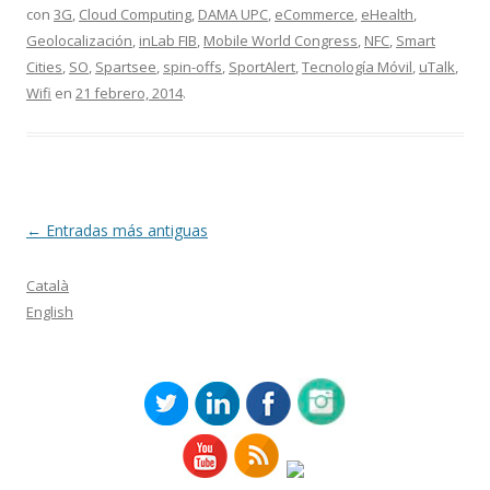
con
3G
,
Cloud Computing
,
DAMA UPC
,
eCommerce
,
eHealth
,
Geolocalización
,
inLab FIB
,
Mobile World Congress
,
NFC
,
Smart
Cities
,
SO
,
Spartsee
,
spin-offs
,
SportAlert
,
Tecnología Móvil
,
uTalk
,
Wifi
en
21 febrero, 2014
.
Navegación
←
Entradas más antiguas
de
Català
entradas
English