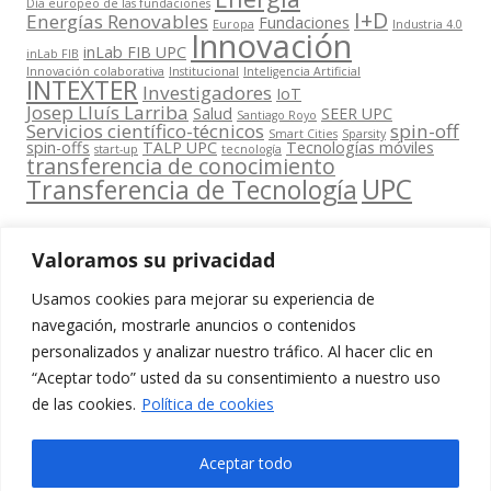
Día europeo de las fundaciones
I+D
Energías Renovables
Fundaciones
Europa
Industria 4.0
Innovación
inLab FIB UPC
inLab FIB
Innovación colaborativa
Institucional
Inteligencia Artificial
INTEXTER
Investigadores
IoT
Josep Lluís Larriba
Salud
SEER UPC
Santiago Royo
Servicios científico-técnicos
spin-off
Smart Cities
Sparsity
spin-offs
TALP UPC
Tecnologías móviles
start-up
tecnología
transferencia de conocimiento
UPC
Transferencia de Tecnología
Valoramos su privacidad
Usamos cookies para mejorar su experiencia de
Contacta
navegación, mostrarle anuncios o contenidos
amb
personalizados y analizar nuestro tráfico. Al hacer clic en
www.cit.upc.edu
Segueix-nos
nosaltres
“Aceptar todo” usted da su consentimiento a nuestro uso
a:
Edifici
de las cookies.
Política de cookies
info.cit@upc.edu
Omega
(Planta 0)
+34 93 405 44
Aceptar todo
C/ Jordi
03