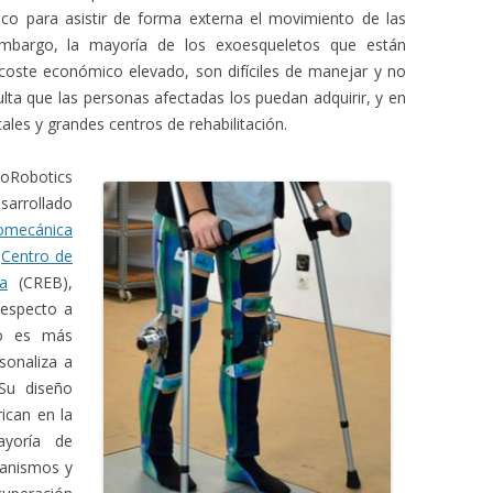
ico para asistir de forma externa el movimiento de las
 embargo, la mayoría de los exoesqueletos que están
coste económico elevado, son difíciles de manejar y no
ulta que las personas afectadas los puedan adquirir, y en
ales y grandes centros de rehabilitación.
oRobotics
sarrollado
iomecánica
l
Centro de
a
(CREB),
respecto a
ivo es más
rsonaliza a
 Su diseño
ican en la
yoría de
canismos y