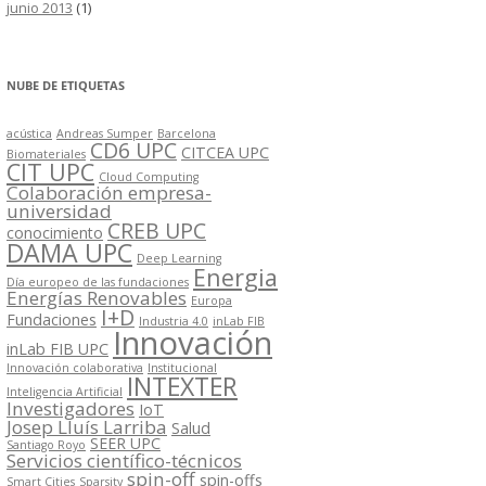
junio 2013
(1)
NUBE DE ETIQUETAS
acústica
Andreas Sumper
Barcelona
CD6 UPC
CITCEA UPC
Biomateriales
CIT UPC
Cloud Computing
Colaboración empresa-
universidad
CREB UPC
conocimiento
DAMA UPC
Deep Learning
Energia
Día europeo de las fundaciones
Energías Renovables
Europa
I+D
Fundaciones
Industria 4.0
inLab FIB
Innovación
inLab FIB UPC
Innovación colaborativa
Institucional
INTEXTER
Inteligencia Artificial
Investigadores
IoT
Josep Lluís Larriba
Salud
SEER UPC
Santiago Royo
Servicios científico-técnicos
spin-off
spin-offs
Smart Cities
Sparsity