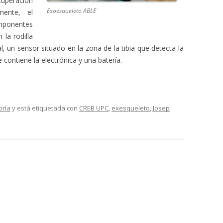
ecuperación
Exoesqueleto ABLE
mente, el
omponentes
la rodilla
l, un sensor situado en la zona de la tibia que detecta la
 contiene la electrónica y una batería.
oría
y está etiquetada con
CREB UPC
,
exesqueleto
,
Josep