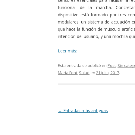
sensores esenciales para facilitar la r
funcional de la marcha. Concreta
dispositivo está formado por tres c
modulares: un sistema de actuación en 
que hace la función de músculo artificia
intención del usuario, y una mochila que
Leer más:
Esta entrada se publicó en
Post
,
Sin categ
Maria Font
,
Salud
en
21 julio, 2017
.
Navegación
←
Entradas más antiguas
de
entradas