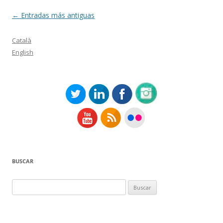
Navegación
←
Entradas más antiguas
de
Català
entradas
English
BUSCAR
Buscar: