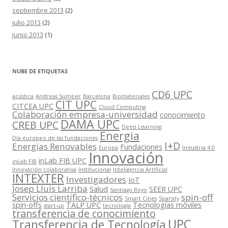
septiembre 2013
(2)
julio 2013
(2)
junio 2013
(1)
NUBE DE ETIQUETAS
CD6 UPC
acústica
Andreas Sumper
Barcelona
Biomateriales
CIT UPC
CITCEA UPC
Cloud Computing
Colaboración empresa-universidad
conocimiento
DAMA UPC
CREB UPC
Deep Learning
Energia
Día europeo de las fundaciones
I+D
Energías Renovables
Fundaciones
Europa
Industria 4.0
Innovación
inLab FIB UPC
inLab FIB
Innovación colaborativa
Institucional
Inteligencia Artificial
INTEXTER
Investigadores
IoT
Josep Lluís Larriba
Salud
SEER UPC
Santiago Royo
Servicios científico-técnicos
spin-off
Smart Cities
Sparsity
spin-offs
TALP UPC
Tecnologías móviles
start-up
tecnología
transferencia de conocimiento
UPC
Transferencia de Tecnología