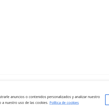
ontacta amb nosaltres
www.cit.upc.edu
difici Omega (Planta 0)
info.cit@upc.edu
/ Jordi Girona 1-3
rarle anuncios o contenidos personalizados y analizar nuestro
+34 93 405 44 03
8034 Barcelona (Espanya)
o a nuestro uso de las cookies.
Política de cookies