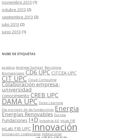
noviembre 2013
(1)
octubre 2013
(2)
septiembre 2013
(2)
julio 2013
(2)
junio 2013
(1)
NUBE DE ETIQUETAS
acústica
Andreas Sumper
Barcelona
CD6 UPC
CITCEA UPC
Biomateriales
CIT UPC
Cloud Computing
Colaboración empresa-
universidad
CREB UPC
conocimiento
DAMA UPC
Deep Learning
Energia
Día europeo de las fundaciones
Energías Renovables
Europa
I+D
Fundaciones
Industria 4.0
inLab FIB
Innovación
inLab FIB UPC
Innovación colaborativa
Institucional