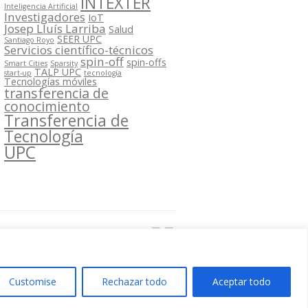
INTEXTER
Inteligencia Artificial
Investigadores
IoT
Josep Lluís Larriba
Salud
SEER UPC
Santiago Royo
Servicios científico-técnicos
spin-off
spin-offs
Smart Cities
Sparsity
TALP UPC
start-up
tecnología
Tecnologías móviles
transferencia de
conocimiento
Transferencia de
Tecnología
UPC
Segueix-nos a:
Customise
Rechazar todo
Aceptar todo