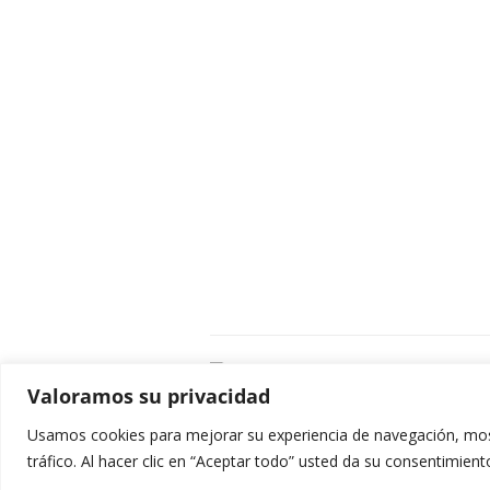
C
Valoramos su privacidad
E
C
Usamos cookies para mejorar su experiencia de navegación, most
0
tráfico. Al hacer clic en “Aceptar todo” usted da su consentimient