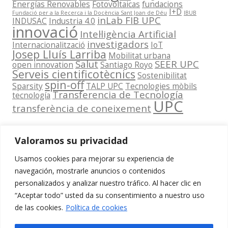
Energías Renovables
Fotovoltaicas
fundacions
I+D
Fundació per a la Recerca i la Docència Sant Joan de Déu
IBUB
inLab FIB UPC
INDUSAC
Industria 4.0
innovació
Intel·ligència Artificial
investigadors
Internacionalització
IoT
Josep Lluís Larriba
Mobilitat urbana
Salut
SEER UPC
open innovation
Santiago Royo
Serveis cientificotècnics
Sostenibilitat
spin-off
Sparsity
TALP UPC
Tecnologies mòbils
Transferencia de Tecnología
tecnología
UPC
transferència de coneixement
Valoramos su privacidad
Usamos cookies para mejorar su experiencia de
Contacta
navegación, mostrarle anuncios o contenidos
amb
personalizados y analizar nuestro tráfico. Al hacer clic en
www.cit.upc.edu
Segueix-nos
nosaltres
“Aceptar todo” usted da su consentimiento a nuestro uso
a:
Edifici
de las cookies.
Política de cookies
info.cit@upc.edu
Omega