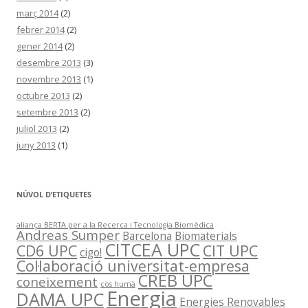
març 2014
(2)
febrer 2014
(2)
gener 2014
(2)
desembre 2013
(3)
novembre 2013
(1)
octubre 2013
(2)
setembre 2013
(2)
juliol 2013
(2)
juny 2013
(1)
NÚVOL D’ETIQUETES
aliança BERTA per a la Recerca i Tecnologia Biomèdica
Andreas Sumper
Barcelona
Biomaterials
CITCEA UPC
CD6 UPC
CIT UPC
cigo!
Col·laboració universitat-empresa
CREB UPC
coneixement
cos humà
Energia
DAMA UPC
Energies Renovables