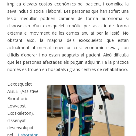
implica elevats costos econòmics pel pacient, i complica la
seva inclusió social i laboral. Les persones que han sofert una
lesió medul·lar podrien caminar de forma autònoma si
disposessin d’un exosquelet robòtic per assistir de forma
externa el moviment de les cames anul·lat per la lesió. No
obstant això, la majoria dels exosquelets que estan
actualment al mercat tenen un cost econòmic elevat, són
difícils d’operar i no estan adaptats al pacient. Això dificulta
que les persones afectades els puguin adquirir, i a la pràctica
només es troben en hospitals i grans centres de rehabilitació.
L’exosquelet
ABLE (Assistive
Biorobotic
Low-cost
Exoskeleton),
dissenyat i
desenvolupat
pel
Laboratori