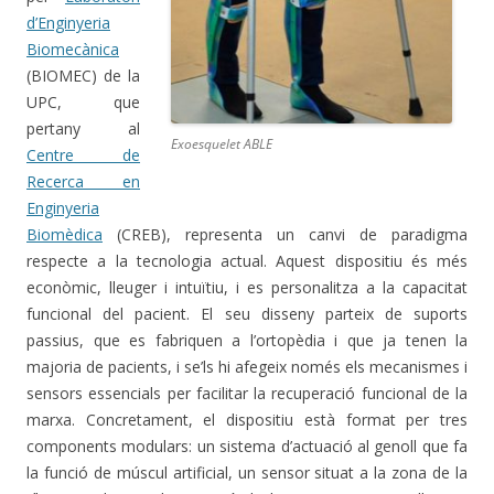
d’Enginyeria
Biomecànica
(BIOMEC) de la
UPC, que
pertany al
Exoesquelet ABLE
Centre de
Recerca en
Enginyeria
Biomèdica
(CREB), representa un canvi de paradigma
respecte a la tecnologia actual. Aquest dispositiu és més
econòmic, lleuger i intuïtiu, i es personalitza a la capacitat
funcional del pacient. El seu disseny parteix de suports
passius, que es fabriquen a l’ortopèdia i que ja tenen la
majoria de pacients, i se’ls hi afegeix només els mecanismes i
sensors essencials per facilitar la recuperació funcional de la
marxa. Concretament, el dispositiu està format per tres
components modulars: un sistema d’actuació al genoll que fa
la funció de múscul artificial, un sensor situat a la zona de la