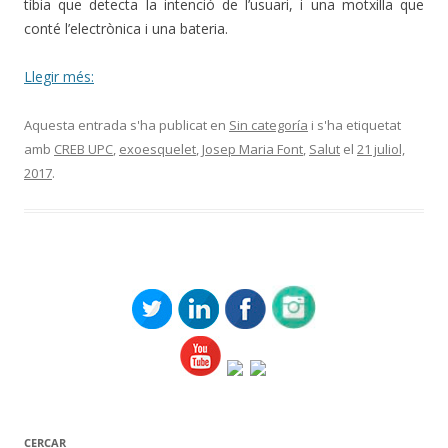
tíbia que detecta la intenció de l’usuari, i una motxilla que
conté l’electrònica i una bateria.
Llegir més:
Aquesta entrada s'ha publicat en
Sin categoría
i s'ha etiquetat
amb
CREB UPC
,
exoesquelet
,
Josep Maria Font
,
Salut
el
21 juliol,
2017
.
CERCAR