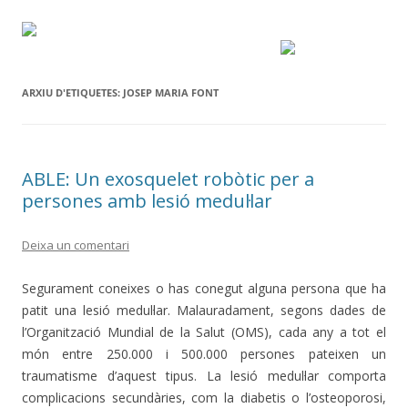
ARXIU D'ETIQUETES:
JOSEP MARIA FONT
ABLE: Un exosquelet robòtic per a
persones amb lesió medul·lar
Deixa un comentari
Segurament coneixes o has conegut alguna persona que ha
patit una lesió medul·lar. Malauradament, segons dades de
l’Organització Mundial de la Salut (OMS), cada any a tot el
món entre 250.000 i 500.000 persones pateixen un
traumatisme d’aquest tipus. La lesió medul·lar comporta
complicacions secundàries, com la diabetis o l’osteoporosi,