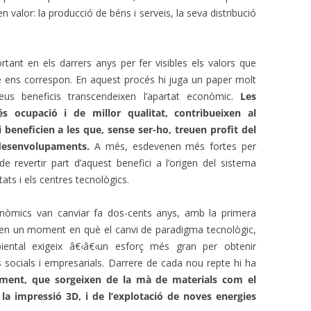
n valor: la producció de béns i serveis, la seva distribució
ant en els darrers anys per fer visibles els valors que
e ens correspon. En aquest procés hi juga un paper molt
eus beneficis transcendeixen l’apartat econòmic.
Les
 ocupació i de millor qualitat, contribueixen al
beneficien a les que, sense ser-ho, treuen profit del
desenvolupaments.
A més, esdevenen més fortes per
t de revertir part d’aquest benefici a l’origen del sistema
tats i els centres tecnològics.
nòmics van canviar fa dos-cents anys, amb la primera
ra, en un moment en què el canvi de paradigma tecnològic,
iental exigeix â€‹â€‹un esforç més gran per obtenir
s socials i empresarials. Darrere de cada nou repte hi ha
ment, que sorgeixen de la mà de materials com el
a impressió 3D, i de l’explotació de noves energies