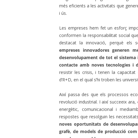
més eficients a les activitats que genere
i ús.
Les empreses hem fet un esforç import
conformen la responsabilitat social qu
destacat la innovació, perquè els s
empreses innovadores generen més
desenvolupament de tot el sistema i 
contacte amb noves tecnologies i 
resistir les crisis, i tenen la capacita
d’R+D, en el qual s’hi troben les universi
Així passa des que els processos eco
revolució industrial. I així succeeix a
energètic, comunicacional i mediamb
respostes que resolguin les necessitat
noves oportunitats de desenvolupa
grafè, de models de producció com l