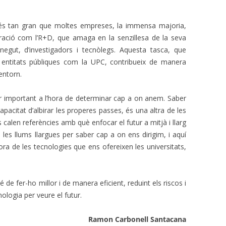
is és tan gran que moltes empreses, la immensa majoria,
ració com l’R+D, que amaga en la senzillesa de la seva
negut, d’investigadors i tecnòlegs. Aquesta tasca, que
entitats públiques com la UPC, contribueix de manera
entorn.
r important a l’hora de determinar cap a on anem. Saber
 capacitat d’albirar les properes passes, és una altra de les
s calen referències amb què enfocar el futur a mitjà i llarg
 les llums llargues per saber cap a on ens dirigim, i aquí
ora de les tecnologies que ens ofereixen les universitats,
 de fer-ho millor i de manera eficient, reduint els riscos i
nologia per veure el futur.
Ramon Carbonell Santacana