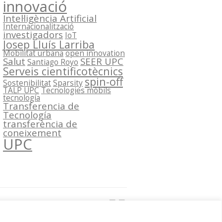
innovació
Intel·ligència Artificial
Internacionalització
investigadors
IoT
Josep Lluís Larriba
Mobilitat urbana
open innovation
Salut
SEER UPC
Santiago Royo
Serveis cientificotècnics
spin-off
Sostenibilitat
Sparsity
TALP UPC
Tecnologies mòbils
tecnología
Transferencia de
Tecnología
transferència de
coneixement
UPC