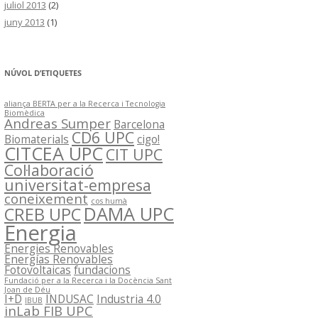
juliol 2013
(2)
juny 2013
(1)
NÚVOL D’ETIQUETES
aliança BERTA per a la Recerca i Tecnologia
Biomèdica
Andreas Sumper
Barcelona
CD6 UPC
Biomaterials
cigo!
CITCEA UPC
CIT UPC
Col·laboració
universitat-empresa
coneixement
cos humà
DAMA UPC
CREB UPC
Energia
Energies Renovables
Energías Renovables
Fotovoltaicas
fundacions
Fundació per a la Recerca i la Docència Sant
Joan de Déu
I+D
INDUSAC
Industria 4.0
IBUB
inLab FIB UPC