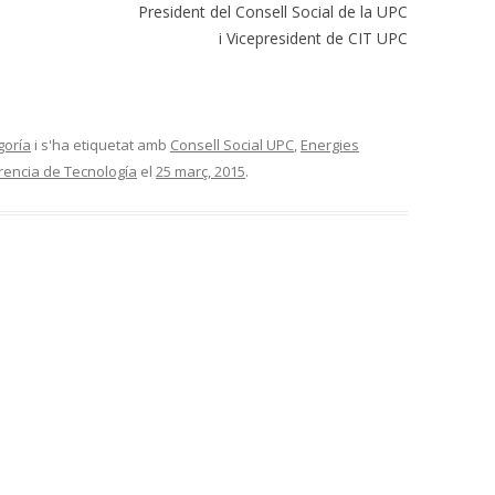
President del Consell Social de la UPC
i Vicepresident de CIT UPC
goría
i s'ha etiquetat amb
Consell Social UPC
,
Energies
rencia de Tecnología
el
25 març, 2015
.