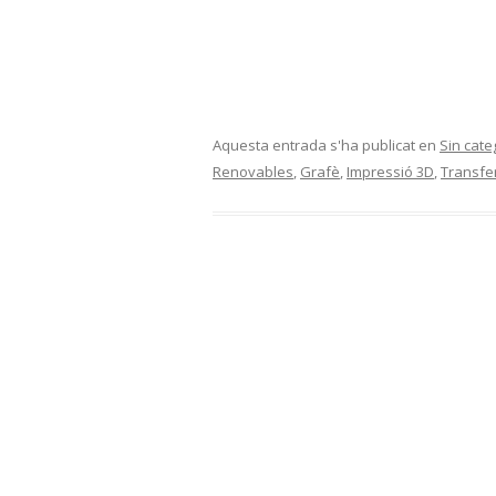
Aquesta entrada s'ha publicat en
Sin cate
Renovables
,
Grafè
,
Impressió 3D
,
Transfe