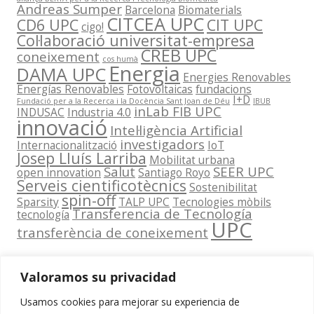
Andreas Sumper
Barcelona
Biomaterials
CITCEA UPC
CD6 UPC
CIT UPC
cigo!
Col·laboració universitat-empresa
CREB UPC
coneixement
cos humà
Energia
DAMA UPC
Energies Renovables
Energías Renovables
Fotovoltaicas
fundacions
I+D
Fundació per a la Recerca i la Docència Sant Joan de Déu
IBUB
inLab FIB UPC
INDUSAC
Industria 4.0
innovació
Intel·ligència Artificial
investigadors
Internacionalització
IoT
Josep Lluís Larriba
Mobilitat urbana
Salut
SEER UPC
open innovation
Santiago Royo
Serveis cientificotècnics
Sostenibilitat
spin-off
Sparsity
TALP UPC
Tecnologies mòbils
Transferencia de Tecnología
tecnología
UPC
transferència de coneixement
Valoramos su privacidad
Usamos cookies para mejorar su experiencia de