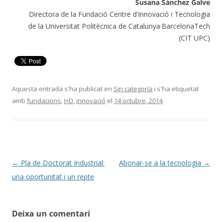
Susana Sánchez Galve
Directora de la Fundació Centre d’Innovació i Tecnologia
de la Universitat Politècnica de Catalunya·BarcelonaTech
(CIT UPC)
Aquesta entrada s'ha publicat en
Sin categoría
i s'ha etiquetat
amb
fundacions
,
I+D
,
innovació
el
14 octubre, 2014
.
Navegació
←
Pla de Doctorat Industrial:
Abonar-se a la tecnologia
→
per
una oportunitat i un repte
les
entrades
Deixa un comentari