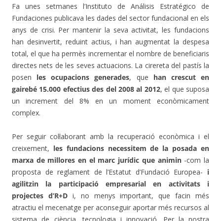
Fa unes setmanes l’Instituto de Análisis Estratégico de
Fundaciones publicava les dades del sector fundacional en els
anys de crisi. Per mantenir la seva activitat, les fundacions
han desinvertit, reduint actius, i han augmentat la despesa
total, el que ha permès incrementar el nombre de beneficiaris
directes nets de les seves actuacions. La cirereta del pastís la
posen
les ocupacions generades
, que
han crescut en
gairebé 15.000 efectius des del 2008 al 2012
, el que suposa
un increment del 8% en un moment econòmicament
complex.
Per seguir col·laborant amb la recuperació econòmica i el
creixement,
les fundacions necessitem de la posada en
marxa de millores en el marc jurídic que animin
-com la
proposta de reglament de l’Estatut d’Fundació Europea-
i
agilitzin la participació empresarial en activitats i
projectes d’R+D
i, no menys important, que facin més
atractiu el mecenatge per aconseguir aportar més recursos al
sistema de ciència, tecnologia i innovació. Per la nostra