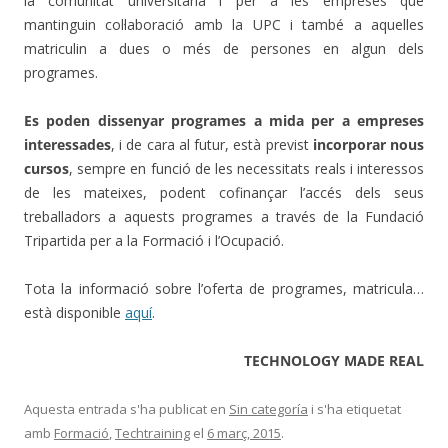
la comunitat universitària i per a les empreses que
mantinguin col·laboració amb la UPC i també a aquelles
matriculin a dues o més de persones en algun dels
programes.
Es poden dissenyar programes a mida per a empreses
interessades
, i de cara al futur, està previst
incorporar nous
cursos
, sempre en funció de les necessitats reals i interessos
de les mateixes, podent cofinançar l’accés dels seus
treballadors a aquests programes a través de la Fundació
Tripartida per a la Formació i l’Ocupació.
Tota la informació sobre l’oferta de programes, matricula…
està disponible
aquí
.
TECHNOLOGY MADE REAL
Aquesta entrada s'ha publicat en
Sin categoría
i s'ha etiquetat
amb
Formació
,
Techtraining
el
6 març, 2015
.