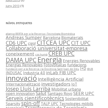
juliol 2013
(2)
juny 2013
(1)
NÚVOL D’ETIQUETES
aliança BERTA per a la Recerca i Tecnologia Biomèdica
Andreas Sumper
Barcelona
Biomaterials
CITCEA UPC
CD6 UPC
CIT UPC
cigo!
Col·laboració universitat-empresa
CREB UPC
coneixement
cos humà
Energia
DAMA UPC
Energies Renovables
Energías Renovables
Fotovoltaicas
fundacions
I+D
Fundació per a la Recerca i la Docència Sant Joan de Déu
IBUB
inLab FIB UPC
INDUSAC
Industria 4.0
innovació
Intel·ligència Artificial
investigadors
Internacionalització
IoT
Josep Lluís Larriba
Mobilitat urbana
Salut
SEER UPC
open innovation
Santiago Royo
Serveis cientificotècnics
Sostenibilitat
spin-off
Sparsity
TALP UPC
Tecnologies mòbils
Transferencia de Tecnología