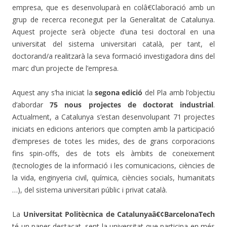
empresa, que es desenvoluparà en colâ€¢laboració amb un
grup de recerca reconegut per la Generalitat de Catalunya.
Aquest projecte serà objecte d’una tesi doctoral en una
universitat del sistema universitari català, per tant, el
doctorand/a realitzarà la seva formació investigadora dins del
marc d’un projecte de l’empresa.
Aquest any s’ha iniciat la
segona edició
del Pla amb l’objectiu
d’abordar
75 nous projectes de doctorat industrial
.
Actualment, a Catalunya s’estan desenvolupant 71 projectes
iniciats en edicions anteriors que compten amb la participació
d’empreses de totes les mides, des de grans corporacions
fins spin-offs, des de tots els àmbits de coneixement
(tecnologies de la informació i les comunicacions, ciències de
la vida, enginyeria civil, química, ciències socials, humanitats
…), del sistema universitari públic i privat català.
La
Universitat Politècnica de Catalunyaâ€¢BarcelonaTech
té un paper destacat, sent la universitat que participa en més