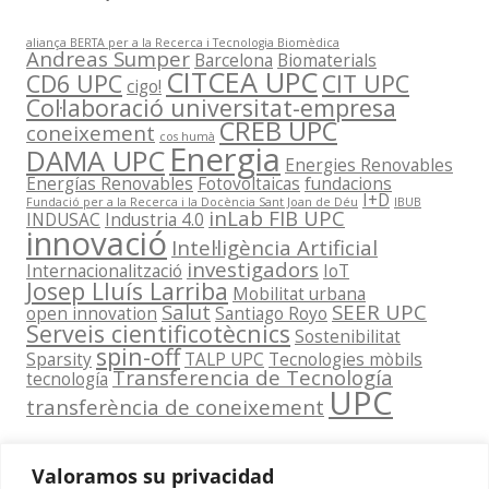
aliança BERTA per a la Recerca i Tecnologia Biomèdica
Andreas Sumper
Barcelona
Biomaterials
CITCEA UPC
CD6 UPC
CIT UPC
cigo!
Col·laboració universitat-empresa
CREB UPC
coneixement
cos humà
Energia
DAMA UPC
Energies Renovables
Energías Renovables
Fotovoltaicas
fundacions
I+D
Fundació per a la Recerca i la Docència Sant Joan de Déu
IBUB
inLab FIB UPC
INDUSAC
Industria 4.0
innovació
Intel·ligència Artificial
investigadors
Internacionalització
IoT
Josep Lluís Larriba
Mobilitat urbana
Salut
SEER UPC
open innovation
Santiago Royo
Serveis cientificotècnics
Sostenibilitat
spin-off
Sparsity
TALP UPC
Tecnologies mòbils
Transferencia de Tecnología
tecnología
UPC
transferència de coneixement
Valoramos su privacidad