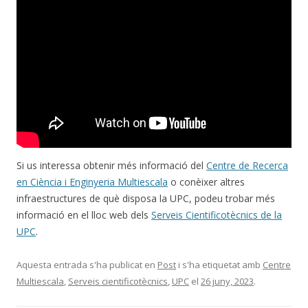
Si us interessa obtenir més informació del
Centre de Recerca
en Ciència i Enginyeria Multiescala
o conèixer altres
infraestructures de què disposa la UPC, podeu trobar més
informació en el lloc web dels
Serveis Cientificotècnics de la
UPC
.
Aquesta entrada s'ha publicat en
Post
i s'ha etiquetat amb
Centre
Multiescala
,
Serveis cientificotècnics
,
UPC
el
26 juny, 2023
.