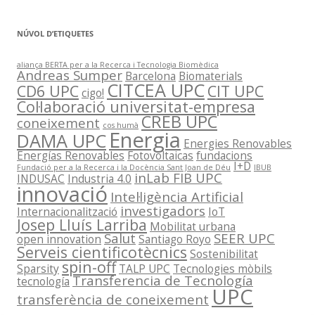
NÚVOL D’ETIQUETES
aliança BERTA per a la Recerca i Tecnologia Biomèdica
Andreas Sumper
Barcelona
Biomaterials
CITCEA UPC
CD6 UPC
CIT UPC
cigo!
Col·laboració universitat-empresa
CREB UPC
coneixement
cos humà
Energia
DAMA UPC
Energies Renovables
Energías Renovables
Fotovoltaicas
fundacions
I+D
Fundació per a la Recerca i la Docència Sant Joan de Déu
IBUB
inLab FIB UPC
INDUSAC
Industria 4.0
innovació
Intel·ligència Artificial
investigadors
Internacionalització
IoT
Josep Lluís Larriba
Mobilitat urbana
Salut
SEER UPC
open innovation
Santiago Royo
Serveis cientificotècnics
Sostenibilitat
spin-off
Sparsity
TALP UPC
Tecnologies mòbils
Transferencia de Tecnología
tecnología
UPC
transferència de coneixement