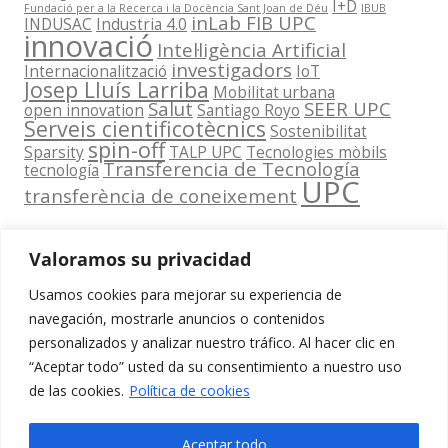
I+D
Fundació per a la Recerca i la Docència Sant Joan de Déu
IBUB
inLab FIB UPC
INDUSAC
Industria 4.0
innovació
Intel·ligència Artificial
investigadors
Internacionalització
IoT
Josep Lluís Larriba
Mobilitat urbana
Salut
SEER UPC
open innovation
Santiago Royo
Serveis cientificotècnics
Sostenibilitat
spin-off
Sparsity
TALP UPC
Tecnologies mòbils
Transferencia de Tecnología
tecnología
UPC
transferència de coneixement
Valoramos su privacidad
Usamos cookies para mejorar su experiencia de
Contacta
navegación, mostrarle anuncios o contenidos
amb
personalizados y analizar nuestro tráfico. Al hacer clic en
www.cit.upc.edu
Segueix-nos
nosaltres
“Aceptar todo” usted da su consentimiento a nuestro uso
a:
Edifici
de las cookies.
Política de cookies
info.cit@upc.edu
Omega
(Planta 0)
+34 93 405 44
Aceptar todo