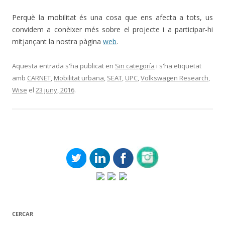
Perquè la mobilitat és una cosa que ens afecta a tots, us
convidem a conèixer més sobre el projecte i a participar-hi
mitjançant la nostra pàgina
web
.
Aquesta entrada s'ha publicat en
Sin categoría
i s'ha etiquetat
amb
CARNET
,
Mobilitat urbana
,
SEAT
,
UPC
,
Volkswagen Research
,
Wise
el
23 juny, 2016
.
CERCAR