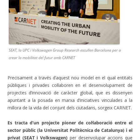
SEAT, la UPC i Volkswagen Group Research escullen Barcelona per a
crear la mobilitat del futur amb CARNET
Precisament a través d’aquest nou model en el qual entitats
públiques i privades col·laboren en el desenvolupament de
projectes d’innovació de caràcter global, que es dissenyen
apuntant a la posada en marxa d’iniciatives vinculades a la
millora de la vida del conjunt dels ciutadans, sorgeix CARNET.
Es tracta d’un projecte pioner de col·laboració entre el
sector públic (la Universitat Politècnica de Catalunya) i el
privat (SEAT i Volkswagen)
per desenvolupar accions que