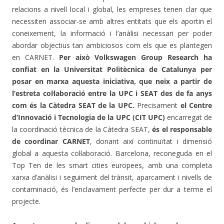
relacions a nivell local i global, les empreses tenen clar que
necessiten associar-se amb altres entitats que els aportin el
coneixement, la informació i l’anàlisi necessari per poder
abordar objectius tan ambiciosos com els que es plantegen
en CARNET.
Per això Volkswagen Group Research ha
confiat en la Universitat Politècnica de Catalunya per
posar en marxa aquesta iniciativa, que neix a partir de
l’estreta col·laboració entre la UPC i SEAT des de fa anys
com és la Càtedra SEAT de la UPC.
Precisament
el Centre
d’Innovació i Tecnologia de la UPC (CIT UPC)
encarregat de
la coordinació tècnica de la Càtedra SEAT,
és el responsable
de coordinar CARNET
, donant així continuïtat i dimensió
global a aquesta col·laboració. Barcelona, reconeguda en el
Top Ten de les smart cities europees, amb una completa
xarxa d’anàlisi i seguiment del trànsit, aparcament i nivells de
contaminació, és l’enclavament perfecte per dur a terme el
projecte.