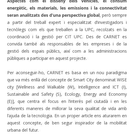
Aspectes com el disseny dels vehicles, el consum
energètic, els materials, les emissions i la connectivitat
seran analitzats des d’una perspectiva global
, però sempre
a partir del treball expert i especialitzat d’investigadors i
tecnòlegs com els que treballen a la UPC, recolzats en la
coordinació i la gestió per CIT UPC. Des de CARNET es
convida també als responsables de les empreses i de la
gestió dels espais públics, així com a les administracions
públiques a participar en aquest projecte.
Per aconseguir-ho, CARNET es basa en un nou paradigma
que va més enllà del concepte de Smart City denominat WISE
city [Wellness and Walkable (W), Intelligence and ICT (I),
Sustainable and Safety (S), Ecology, Energy and Economy
(E)], que centra el focus en l’interès pel ciutadà i en les
diferents maneres de millorar la seva qualitat de vida amb
l’ajuda de la tecnologia. En un proper article ens aturarem en
aquest concepte, de ben segur inspirador de la mobilitat
urbana del futur.