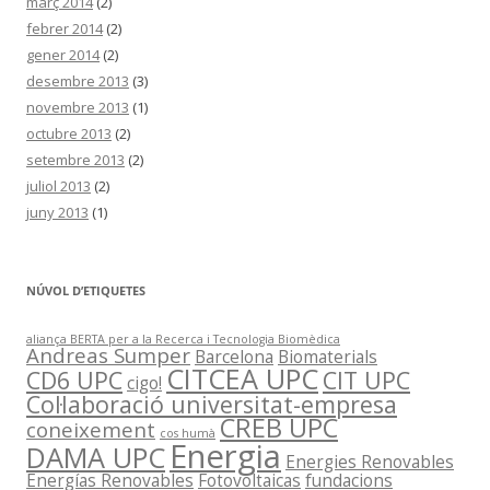
març 2014
(2)
febrer 2014
(2)
gener 2014
(2)
desembre 2013
(3)
novembre 2013
(1)
octubre 2013
(2)
setembre 2013
(2)
juliol 2013
(2)
juny 2013
(1)
NÚVOL D’ETIQUETES
aliança BERTA per a la Recerca i Tecnologia Biomèdica
Andreas Sumper
Barcelona
Biomaterials
CITCEA UPC
CD6 UPC
CIT UPC
cigo!
Col·laboració universitat-empresa
CREB UPC
coneixement
cos humà
Energia
DAMA UPC
Energies Renovables
Energías Renovables
Fotovoltaicas
fundacions