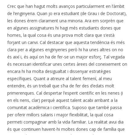
Crec que han hagut molts avanços particularment en l’àmbit
de l’enginyeria. Quan jo era estudiant (de Grau i de Doctorat),
les dones érem clarament una minoria. Ara em sorprèn que
en algunes assignatures hi hagi més estudiants dones que
homes, la qual cosa és una prova molt clara que s’està
forjant un canvi. Cal destacar que aquesta tendència és més
clara per a algunes enginyeries però hi ha unes altres on no
és així i, és aquí on ha de fer-se un major esforç. Tal vegada
és necessari identificar unes certes àrees del coneixement on
encara hi ha molta desigualtat i dissenyar estratègies
específiques. Quant a atreure al talent femení, al meu
entendre, és un treball que s’ha de fer des d’edats molt
primerenques. Cal despertar l’esperit científic en les nenes (i
en els nens, clar) perquè aquest talent acabi arribant a la
comunitat acadèmica i científica. Suposo que també passa
per oferir millors salaris i major flexibilitat, la qual cosa
permeti compaginar amb la vida familiar. La realitat avui dia
és que continuen havent-hi moltes dones cap de família que