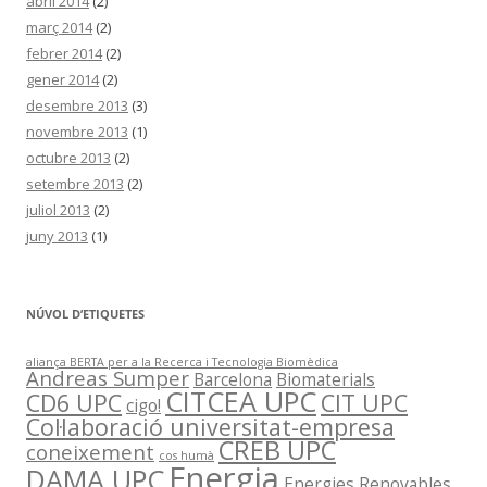
abril 2014
(2)
març 2014
(2)
febrer 2014
(2)
gener 2014
(2)
desembre 2013
(3)
novembre 2013
(1)
octubre 2013
(2)
setembre 2013
(2)
juliol 2013
(2)
juny 2013
(1)
NÚVOL D’ETIQUETES
aliança BERTA per a la Recerca i Tecnologia Biomèdica
Andreas Sumper
Barcelona
Biomaterials
CITCEA UPC
CD6 UPC
CIT UPC
cigo!
Col·laboració universitat-empresa
CREB UPC
coneixement
cos humà
Energia
DAMA UPC
Energies Renovables