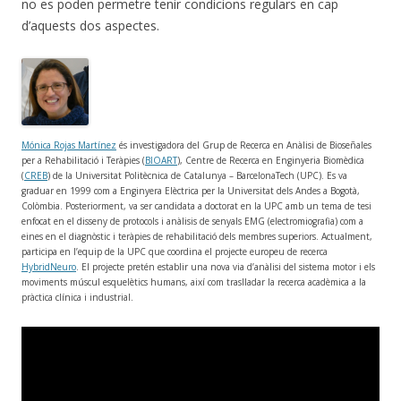
no es poden permetre tenir condicions regulars en cap
d’aquests dos aspectes.
Mónica Rojas Martínez
és investigadora del Grup de Recerca en Anàlisi de Bioseñales
per a Rehabilitació i Teràpies (
BIOART
), Centre de Recerca en Enginyeria Biomèdica
(
CREB
) de la Universitat Politècnica de Catalunya – BarcelonaTech (UPC). Es va
graduar en 1999 com a Enginyera Elèctrica per la Universitat dels Andes a Bogotà,
Colòmbia. Posteriorment, va ser candidata a doctorat en la UPC amb un tema de tesi
enfocat en el disseny de protocols i anàlisis de senyals EMG (electromiografia) com a
eines en el diagnòstic i teràpies de rehabilitació dels membres superiors. Actualment,
participa en l’equip de la UPC que coordina el projecte europeu de recerca
HybridNeuro
. El projecte pretén establir una nova via d’anàlisi del sistema motor i els
moviments múscul esquelètics humans, així com traslladar la recerca acadèmica a la
pràctica clínica i industrial.