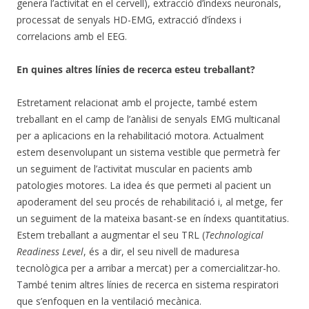
genera l’activitat en el cervell), extracció d’índexs neuronals,
processat de senyals HD-EMG, extracció d’índexs i
correlacions amb el EEG.
En quines altres línies de recerca esteu treballant?
Estretament relacionat amb el projecte, també estem
treballant en el camp de l’anàlisi de senyals EMG multicanal
per a aplicacions en la rehabilitació motora. Actualment
estem desenvolupant un sistema vestible que permetrà fer
un seguiment de l’activitat muscular en pacients amb
patologies motores. La idea és que permeti al pacient un
apoderament del seu procés de rehabilitació i, al metge, fer
un seguiment de la mateixa basant-se en índexs quantitatius.
Estem treballant a augmentar el seu TRL (
Technological
Readiness Level
, és a dir, el seu nivell de maduresa
tecnològica per a arribar a mercat) per a comercialitzar-ho.
També tenim altres línies de recerca en sistema respiratori
que s’enfoquen en la ventilació mecànica.