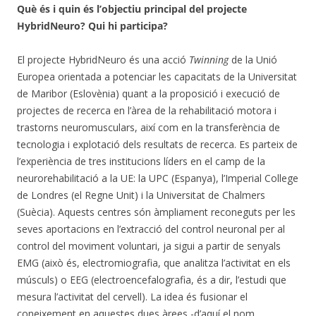
Què és i quin és l’objectiu principal del projecte
HybridNeuro? Qui hi participa?
El projecte HybridNeuro és una acció
Twinning
de la Unió
Europea orientada a potenciar les capacitats de la Universitat
de Maribor (Eslovènia) quant a la proposició i execució de
projectes de recerca en l’àrea de la rehabilitació motora i
trastorns neuromusculars, així com en la transferència de
tecnologia i explotació dels resultats de recerca. Es parteix de
l’experiència de tres institucions líders en el camp de la
neurorehabilitació a la UE: la UPC (Espanya), l’Imperial College
de Londres (el Regne Unit) i la Universitat de Chalmers
(Suècia). Aquests centres són àmpliament reconeguts per les
seves aportacions en l’extracció del control neuronal per al
control del moviment voluntari, ja sigui a partir de senyals
EMG (això és, electromiografia, que analitza l’activitat en els
músculs) o EEG (electroencefalografia, és a dir, l’estudi que
mesura l’activitat del cervell). La idea és fusionar el
coneixement en aquestes dues àrees -d’aquí el nom