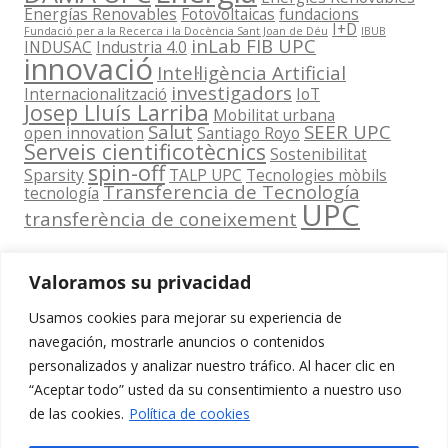
Energías Renovables
Fotovoltaicas
fundacions
I+D
Fundació per a la Recerca i la Docència Sant Joan de Déu
IBUB
inLab FIB UPC
INDUSAC
Industria 4.0
innovació
Intel·ligència Artificial
investigadors
Internacionalització
IoT
Josep Lluís Larriba
Mobilitat urbana
Salut
SEER UPC
open innovation
Santiago Royo
Serveis cientificotècnics
Sostenibilitat
spin-off
Sparsity
TALP UPC
Tecnologies mòbils
Transferencia de Tecnología
tecnología
UPC
transferència de coneixement
Valoramos su privacidad
Usamos cookies para mejorar su experiencia de
Contacta
navegación, mostrarle anuncios o contenidos
amb
personalizados y analizar nuestro tráfico. Al hacer clic en
www.cit.upc.edu
Segueix-nos
nosaltres
“Aceptar todo” usted da su consentimiento a nuestro uso
a:
Edifici
de las cookies.
Política de cookies
info.cit@upc.edu
Omega