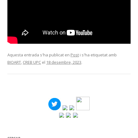
Aquesta entrada s'ha publicat en
Post
i s'ha etiquetat amb
BIOART
,
CREB UPC
el
18 desembre, 2023
.