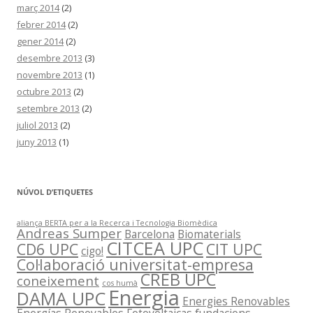
març 2014
(2)
febrer 2014
(2)
gener 2014
(2)
desembre 2013
(3)
novembre 2013
(1)
octubre 2013
(2)
setembre 2013
(2)
juliol 2013
(2)
juny 2013
(1)
NÚVOL D’ETIQUETES
aliança BERTA per a la Recerca i Tecnologia Biomèdica
Andreas Sumper
Barcelona
Biomaterials
CITCEA UPC
CD6 UPC
CIT UPC
cigo!
Col·laboració universitat-empresa
CREB UPC
coneixement
cos humà
Energia
DAMA UPC
Energies Renovables