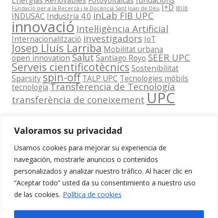
Energías Renovables
Fotovoltaicas
fundacions
I+D
Fundació per a la Recerca i la Docència Sant Joan de Déu
IBUB
inLab FIB UPC
INDUSAC
Industria 4.0
innovació
Intel·ligència Artificial
investigadors
Internacionalització
IoT
Josep Lluís Larriba
Mobilitat urbana
Salut
SEER UPC
open innovation
Santiago Royo
Serveis cientificotècnics
Sostenibilitat
spin-off
Sparsity
TALP UPC
Tecnologies mòbils
Transferencia de Tecnología
tecnología
UPC
transferència de coneixement
Valoramos su privacidad
Usamos cookies para mejorar su experiencia de
Contacta
navegación, mostrarle anuncios o contenidos
amb
personalizados y analizar nuestro tráfico. Al hacer clic en
www.cit.upc.edu
Segueix-nos
nosaltres
“Aceptar todo” usted da su consentimiento a nuestro uso
a:
Edifici
de las cookies.
Política de cookies
info.cit@upc.edu
Omega
(Planta 0)
+34 93 405 44