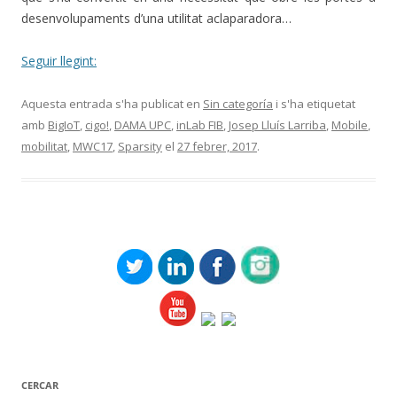
desenvolupaments d’una utilitat aclaparadora…
Seguir llegint:
Aquesta entrada s'ha publicat en
Sin categoría
i s'ha etiquetat
amb
BigIoT
,
cigo!
,
DAMA UPC
,
inLab FIB
,
Josep Lluís Larriba
,
Mobile
,
mobilitat
,
MWC17
,
Sparsity
el
27 febrer, 2017
.
CERCAR