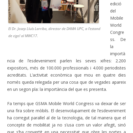
edició
del
Mobile
World
El Dr. Josep Lluís Larriba, director de DAMA UPC, a l’estand
Congre
de cigo! al MWC17.
ss. De
la
importà
ncia de l’esdeveniment parlen les seves xifres: 2.200
expositors, més de 100.000 professionals i 4.000 periodistes
acreditats. L’activitat econòmica que mou en quatre dies
només queda relegada per una cosa que de vegades apareix
en un segon pla: la importància del que es presenta.
Fa temps que GSMA Mobile World Congress va deixar de ser
una fira sobre mòbils. El desenvolupament de l’esdeveniment
ha corregut paral·lel al de la tecnologia, de tal manera que el
concepte de mobilitat ja no s’usa com un valor afegit, sinó
que s’ha convertit en una necessitat que obre les portes a