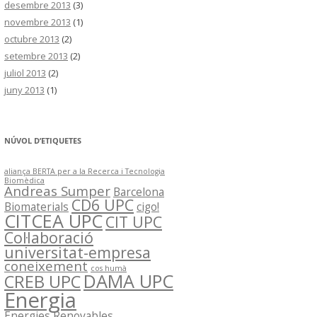
desembre 2013
(3)
novembre 2013
(1)
octubre 2013
(2)
setembre 2013
(2)
juliol 2013
(2)
juny 2013
(1)
NÚVOL D’ETIQUETES
aliança BERTA per a la Recerca i Tecnologia
Biomèdica
Andreas Sumper
Barcelona
CD6 UPC
Biomaterials
cigo!
CITCEA UPC
CIT UPC
Col·laboració
universitat-empresa
coneixement
cos humà
DAMA UPC
CREB UPC
Energia
Energies Renovables