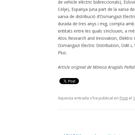
de vehicle elèctric bidireccionals), Eslov
Celje), Espanya (una part de la xarxa de 
xarxa de distribució d’Osmangazi Electr
durada de tres anys i mig, compta amb la
entitats entre les quals s’inclouen, a mé
Atos Research and Innovation, Elektro C
Osmangazi Electric Distribution, Odit-i, 
Plus.
Article original de Mònica Aragüés Peña
Aquesta entrada s'ha publicat en
Post
el
1