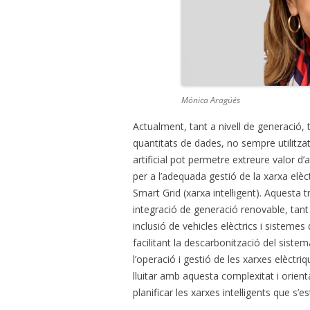
Mónica Aragüés
Actualment, tant a nivell de generació, 
quantitats de dades, no sempre utilitzats 
artificial pot permetre extreure valor d
per a l’adequada gestió de la xarxa elèc
Smart Grid (xarxa intel·ligent). Aques
integració de generació renovable, tant 
inclusió de vehicles elèctrics i siste
facilitant la descarbonització del sist
l’operació i gestió de les xarxes elèctriq
lluitar amb aquesta complexitat i orien
planificar les xarxes intel·ligents que s’e