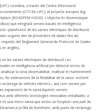
 (UPC) coordina, a través del Centre d’Innovació
 Accionaments (CITCEA-UPC), el projecte europeu Big
etplace (BD4OPEM H2020). L’objectiu és desenvolupar
lbox) que integrarà serveis basats en intel·ligència
ació i planificació de les xarxes elèctriques de distribució.
ades segures des de proveïdors de dades fins als
s requisits del Reglament General de Protecció de Dades
s en anglès).
 en les xarxes elèctriques de distribució i es
des en intel·ligència artificial per detectar errors de
 analitzar la seva observabilitat, realitzar el manteniment
s, fer estimacions de la flexibilitat de la xarxa -incloent
 recàrrega de vehicles elèctrics-, així com serveis per
res expansions de la xarxa.Aquests serveis
us amb diferents tecnologies renovables instal·lades: a
e és una micro-xarxa que inclou un hospital i una part de
l), Dinamarca (a l’illa de Bornholm, amb punts de recàrrega