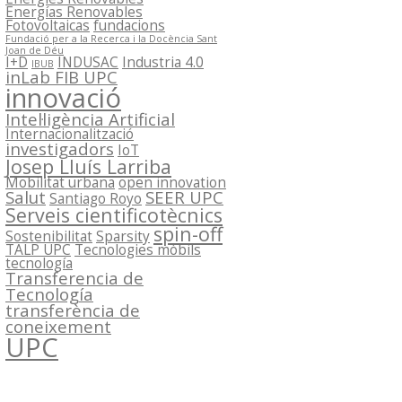
Energías Renovables
Fotovoltaicas
fundacions
Fundació per a la Recerca i la Docència Sant
Joan de Déu
I+D
INDUSAC
Industria 4.0
IBUB
inLab FIB UPC
innovació
Intel·ligència Artificial
Internacionalització
investigadors
IoT
Josep Lluís Larriba
Mobilitat urbana
open innovation
Salut
SEER UPC
Santiago Royo
Serveis cientificotècnics
spin-off
Sostenibilitat
Sparsity
TALP UPC
Tecnologies mòbils
tecnología
Transferencia de
Tecnología
transferència de
coneixement
UPC