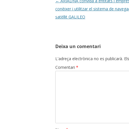
Navegació
←
ARIADNA convida a entitats i empre
per
conèixer i utilitzar el sistema de navega
les
satèl·lit GALILEO
entrades
Deixa un comentari
L'adreça electrònica no es publicarà.
El
Comentari
*