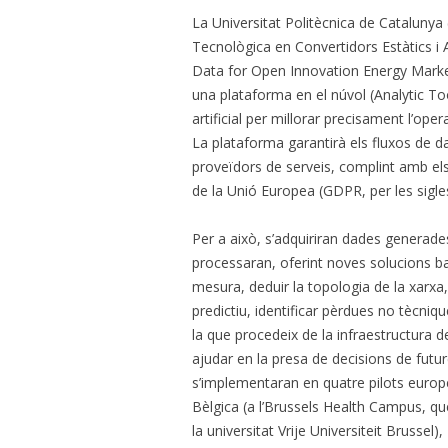
La Universitat Politècnica de Catalunya
Tecnològica en Convertidors Estàtics i
Data for Open Innovation Energy Mark
una plataforma en el núvol (Analytic Too
artificial per millorar precisament l’oper
La plataforma garantirà els fluxos de d
proveïdors de serveis, complint amb el
de la Unió Europea (GDPR, per les sigle
Per a això, s’adquiriran dades generades
processaran, oferint noves solucions basa
mesura, deduir la topologia de la xarxa,
predictiu, identificar pèrdues no tècnique
la que procedeix de la infraestructura de
ajudar en la presa de decisions de futu
s’implementaran en quatre pilots europe
Bèlgica (a l’Brussels Health Campus, qu
la universitat Vrije Universiteit Brusse