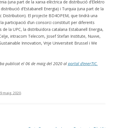
ènia (una part de la xarxa elèctrica de distribució d’Elektro
distribució d’Estabanell Energia) i Turquia (una part de la
ic Distribution). El projecte BD4OPEM, que tindrà una
 participació d’un consorci constituït per diferents
s de la UPC, la distribuïdora catalana Estabanell Energia,
elje, intracom Telecom, Josef Stefan Institute, Nuvve,
Sustainable Innovation, Vrije Universiteit Brussel i We
lba publicat el 06 de maig del 2020 al
portal d’enerTIC.
9 maig, 2020
.