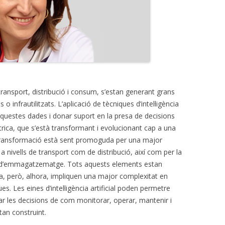
transport, distribució i consum, s’estan generant grans
o infrautilitzats. L’aplicació de tècniques d’intel·ligència
’aquestes dades i donar suport en la presa de decisions
trica, que s’està transformant i evolucionant cap a una
ta transformació està sent promoguda per una major
a nivells de transport com de distribució, així com per la
mes d’emmagatzematge. Tots aquests elements estan
ema, però, alhora, impliquen una major complexitat en
ues. Les eines d’intel·ligència artificial poden permetre
tar les decisions de com monitorar, operar, mantenir i
stan construint.