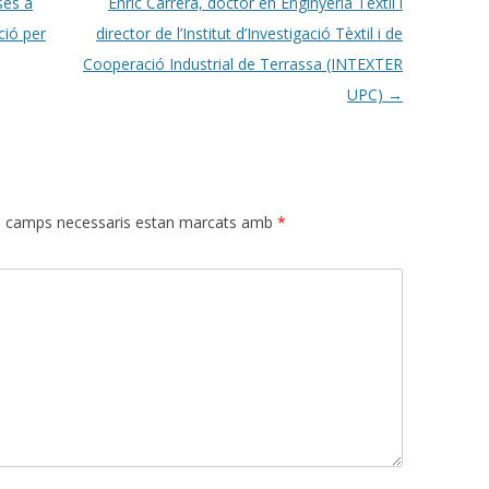
ses a
Enric Carrera, doctor en Enginyeria Tèxtil i
ció per
director de l’Institut d’Investigació Tèxtil i de
Cooperació Industrial de Terrassa (INTEXTER
UPC)
→
s camps necessaris estan marcats amb
*