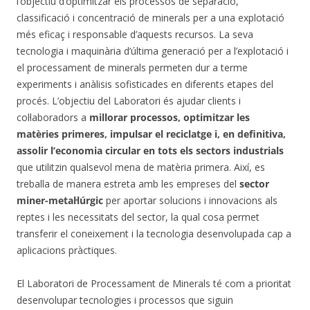
l’objectiu d’optimitzar els processos de separació,
classificació i concentració de minerals per a una explotació
més eficaç i responsable d’aquests recursos. La seva
tecnologia i maquinària d’última generació per a l’explotació i
el processament de minerals permeten dur a terme
experiments i anàlisis sofisticades en diferents etapes del
procés. L’objectiu del Laboratori és ajudar clients i
col·laboradors a
millorar processos, optimitzar les
matèries primeres, impulsar el reciclatge
i, en definitiva,
assolir l’economia circular en tots els sectors industrials
que utilitzin qualsevol mena de matèria primera. Així, es
treballa de manera estreta amb les empreses del
sector
miner-metal·lúrgic
per aportar solucions i innovacions als
reptes i les necessitats del sector, la qual cosa permet
transferir el coneixement i la tecnologia desenvolupada cap a
aplicacions pràctiques.
El Laboratori de Processament de Minerals té com a prioritat
desenvolupar tecnologies i processos que siguin