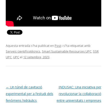
Aquesta entrada s'ha publicat en
Post
i s'ha etiquetat amb
Serveis cientificotècnics
,
Smart Sustainable Resources UPC
,
SSR
UPC
,
UPC
el
12 setembre, 2023
.
Navegació
←
Un túnel de cavitació
INDUSAC: Una iniciativa per
per
experimental per a l’estudi dels
revolucionar la col·laboració
les
fenòmens hidràulics
entre universitats i empreses