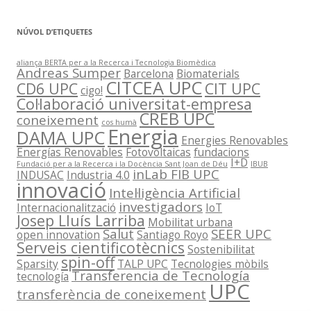
NÚVOL D’ETIQUETES
aliança BERTA per a la Recerca i Tecnologia Biomèdica
Andreas Sumper
Barcelona
Biomaterials
CITCEA UPC
CD6 UPC
CIT UPC
cigo!
Col·laboració universitat-empresa
CREB UPC
coneixement
cos humà
Energia
DAMA UPC
Energies Renovables
Energías Renovables
Fotovoltaicas
fundacions
I+D
Fundació per a la Recerca i la Docència Sant Joan de Déu
IBUB
inLab FIB UPC
INDUSAC
Industria 4.0
innovació
Intel·ligència Artificial
investigadors
Internacionalització
IoT
Josep Lluís Larriba
Mobilitat urbana
Salut
SEER UPC
open innovation
Santiago Royo
Serveis cientificotècnics
Sostenibilitat
spin-off
Sparsity
TALP UPC
Tecnologies mòbils
Transferencia de Tecnología
tecnología
UPC
transferència de coneixement