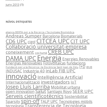
juny 2013
(1)
NÚVOL D’ETIQUETES
aliança BERTA per a la Recerca i Tecnologia Biomèdica
Andreas Sumper
Barcelona
Biomaterials
CITCEA UPC
CD6 UPC
CIT UPC
cigo!
Col·laboració universitat-empresa
CREB UPC
coneixement
cos humà
Energia
DAMA UPC
Energies Renovables
Energías Renovables
Fotovoltaicas
fundacions
I+D
Fundació per a la Recerca i la Docència Sant Joan de Déu
IBUB
inLab FIB UPC
INDUSAC
Industria 4.0
innovació
Intel·ligència Artificial
investigadors
Internacionalització
IoT
Josep Lluís Larriba
Mobilitat urbana
Salut
SEER UPC
open innovation
Santiago Royo
Serveis cientificotècnics
Sostenibilitat
spin-off
Sparsity
TALP UPC
Tecnologies mòbils
Transferencia de Tecnología
tecnología