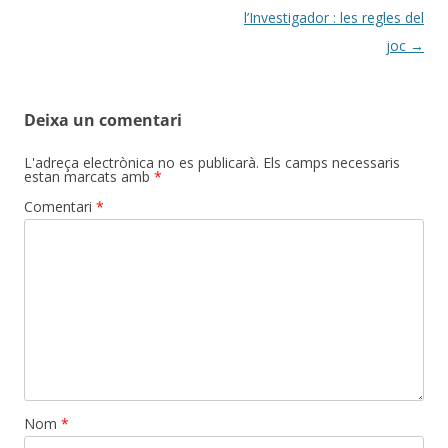
per
l’Investigador : les regles del
les
joc
→
entrades
Deixa un comentari
L'adreça electrònica no es publicarà.
Els camps necessaris
estan marcats amb
*
Comentari
*
Nom
*