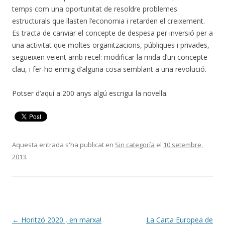
temps com una oportunitat de resoldre problemes
estructurals que llasten l’economia i retarden el creixement.
Es tracta de canviar el concepte de despesa per inversió per a
una activitat que moltes organitzacions, públiques i privades,
segueixen veient amb recel: modificar la mida d’un concepte
clau, i fer-ho enmig d’alguna cosa semblant a una revolució.
Potser d’aquí a 200 anys algú escrigui la novel·la.
Aquesta entrada s'ha publicat en
Sin categoría
el
10 setembre,
2013
.
Navegació
←
Horitzó 2020 , en marxa!
La Carta Europea de