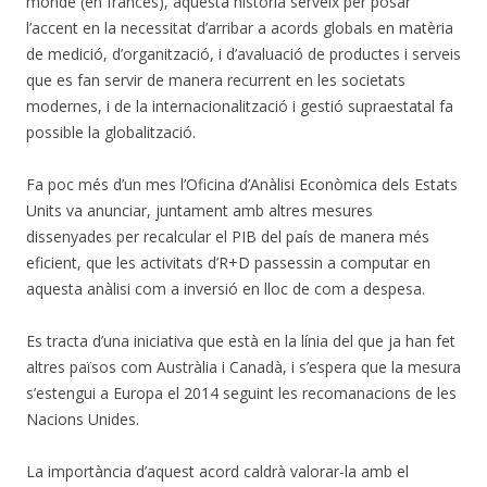
monde (en francès), aquesta història serveix per posar
l’accent en la necessitat d’arribar a acords globals en matèria
de medició, d’organització, i d’avaluació de productes i serveis
que es fan servir de manera recurrent en les societats
modernes, i de la internacionalització i gestió supraestatal fa
possible la globalització.
Fa poc més d’un mes l’Oficina d’Anàlisi Econòmica dels Estats
Units va anunciar, juntament amb altres mesures
dissenyades per recalcular el PIB del país de manera més
eficient, que les activitats d’R+D passessin a computar en
aquesta anàlisi com a inversió en lloc de com a despesa.
Es tracta d’una iniciativa que està en la línia del que ja han fet
altres països com Austràlia i Canadà, i s’espera que la mesura
s’estengui a Europa el 2014 seguint les recomanacions de les
Nacions Unides.
La importància d’aquest acord caldrà valorar-la amb el