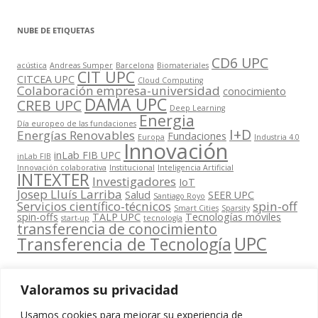
NUBE DE ETIQUETAS
CD6 UPC
acústica
Andreas Sumper
Barcelona
Biomateriales
CIT UPC
CITCEA UPC
Cloud Computing
Colaboración empresa-universidad
conocimiento
DAMA UPC
CREB UPC
Deep Learning
Energia
Día europeo de las fundaciones
I+D
Energías Renovables
Fundaciones
Europa
Industria 4.0
Innovación
inLab FIB UPC
inLab FIB
Innovación colaborativa
Institucional
Inteligencia Artificial
INTEXTER
Investigadores
IoT
Josep Lluís Larriba
Salud
SEER UPC
Santiago Royo
Servicios científico-técnicos
spin-off
Smart Cities
Sparsity
spin-offs
TALP UPC
Tecnologías móviles
start-up
tecnología
transferencia de conocimiento
UPC
Transferencia de Tecnología
Valoramos su privacidad
Usamos cookies para mejorar su experiencia de