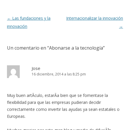
Navegación
←
Las fundaciones y la
Internacionalizar la innovación
de
innovación
→
entradas
Un comentario en “
Abonarse a la tecnología
”
Jose
16 diciembre, 2014 a las 8:25 pm
Muy buen artÃ­culo, estarÃ­a bien que se fomentase la
flexibilidad para que las empresas pudieran decidir
correctamente como invertir las ayudas ya sean estatales o
Europeas.