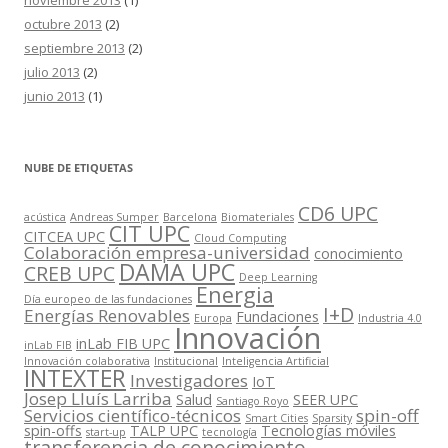
noviembre 2013
(1)
octubre 2013
(2)
septiembre 2013
(2)
julio 2013
(2)
junio 2013
(1)
NUBE DE ETIQUETAS
CD6 UPC
acústica
Andreas Sumper
Barcelona
Biomateriales
CIT UPC
CITCEA UPC
Cloud Computing
Colaboración empresa-universidad
conocimiento
DAMA UPC
CREB UPC
Deep Learning
Energia
Día europeo de las fundaciones
I+D
Energías Renovables
Fundaciones
Europa
Industria 4.0
Innovación
inLab FIB UPC
inLab FIB
Innovación colaborativa
Institucional
Inteligencia Artificial
INTEXTER
Investigadores
IoT
Josep Lluís Larriba
Salud
SEER UPC
Santiago Royo
Servicios científico-técnicos
spin-off
Smart Cities
Sparsity
spin-offs
TALP UPC
Tecnologías móviles
start-up
tecnología
transferencia de conocimiento