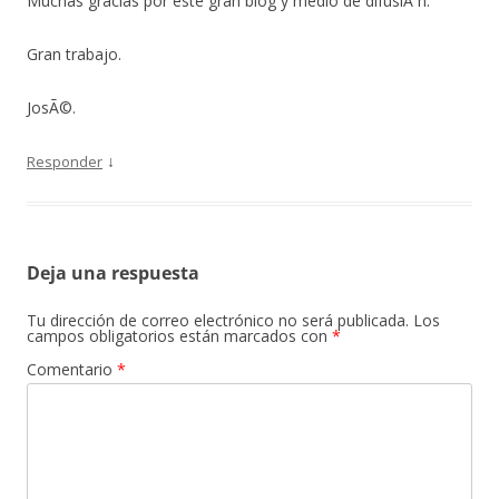
Muchas gracias por este gran blog y medio de difusiÃ³n.
Gran trabajo.
JosÃ©.
↓
Responder
Deja una respuesta
Tu dirección de correo electrónico no será publicada.
Los
campos obligatorios están marcados con
*
Comentario
*