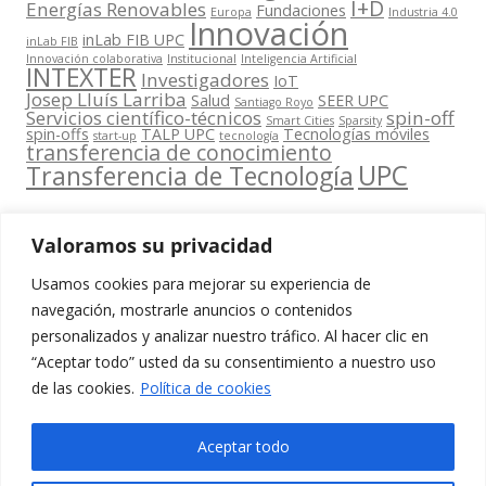
I+D
Energías Renovables
Fundaciones
Europa
Industria 4.0
Innovación
inLab FIB UPC
inLab FIB
Innovación colaborativa
Institucional
Inteligencia Artificial
INTEXTER
Investigadores
IoT
Josep Lluís Larriba
Salud
SEER UPC
Santiago Royo
Servicios científico-técnicos
spin-off
Smart Cities
Sparsity
spin-offs
TALP UPC
Tecnologías móviles
start-up
tecnología
transferencia de conocimiento
UPC
Transferencia de Tecnología
Valoramos su privacidad
Usamos cookies para mejorar su experiencia de
Contacta
navegación, mostrarle anuncios o contenidos
amb
personalizados y analizar nuestro tráfico. Al hacer clic en
www.cit.upc.edu
Segueix-nos
nosaltres
“Aceptar todo” usted da su consentimiento a nuestro uso
a:
Edifici
de las cookies.
Política de cookies
info.cit@upc.edu
Omega
(Planta 0)
+34 93 405 44
Aceptar todo
C/ Jordi
03