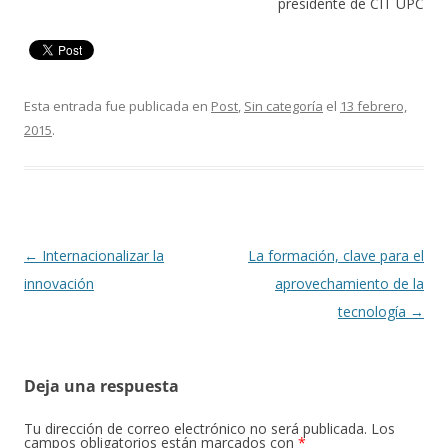
presidente de CIT UPC
Esta entrada fue publicada en
Post
,
Sin categoría
el
13 febrero,
2015
.
Navegación
←
Internacionalizar la
La formación, clave para el
de
innovación
aprovechamiento de la
entradas
tecnología
→
Deja una respuesta
Tu dirección de correo electrónico no será publicada.
Los
campos obligatorios están marcados con
*