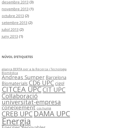
desembre 2013
(3)
novembre 2013
(1)
octubre 2013
(2)
setembre 2013
(2)
juliol 2013
(2)
juny 2013
(1)
NÚVOL D’ETIQUETES
aliança BERTA per a la Recerca i Tecnologia
Biomèdica
Andreas Sumper
Barcelona
CD6 UPC
Biomaterials
cigo!
CITCEA UPC
CIT UPC
Col·laboració
universitat-empresa
coneixement
cos humà
DAMA UPC
CREB UPC
Energia
Energies Renovables