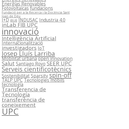
Energías Renovables
Fotovoltaicas
fundacions
Fundació per a la Recerca i la Docència Sant
Joan de Déu
I+D
INDUSAC
Industria 4.0
IBUB
inLab FIB UPC
innovació
Intel·ligència Artificial
Internacionalització
investigadors
IoT
Josep Lluís Larriba
Mobilitat urbana
open innovation
Salut
SEER UPC
Santiago Royo
Serveis cientificotècnics
spin-off
Sostenibilitat
Sparsity
TALP UPC
Tecnologies mòbils
tecnología
Transferencia de
Tecnología
transferència de
coneixement
UPC