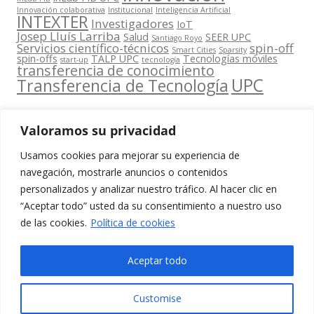
Innovación colaborativa
Institucional
Inteligencia Artificial
INTEXTER
Investigadores
IoT
Josep Lluís Larriba
Salud
SEER UPC
Santiago Royo
Servicios científico-técnicos
spin-off
Smart Cities
Sparsity
spin-offs
TALP UPC
Tecnologías móviles
start-up
tecnología
transferencia de conocimiento
UPC
Transferencia de Tecnología
Valoramos su privacidad
Usamos cookies para mejorar su experiencia de
Contacta
navegación, mostrarle anuncios o contenidos
amb
personalizados y analizar nuestro tráfico. Al hacer clic en
www.cit.upc.edu
Segueix-nos
nosaltres
“Aceptar todo” usted da su consentimiento a nuestro uso
a:
Edifici
de las cookies.
Política de cookies
info.cit@upc.edu
Omega
(Planta 0)
+34 93 405 44
Aceptar todo
C/ Jordi
03
Girona 1-3
Customise
08034