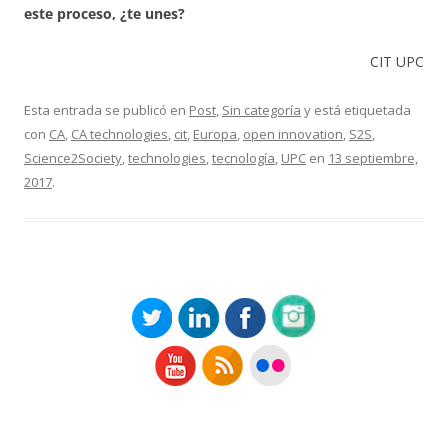
este proceso, ¿te unes?
CIT UPC
Esta entrada se publicó en
Post
,
Sin categoría
y está etiquetada
con
CA
,
CA technologies
,
cit
,
Europa
,
open innovation
,
S2S
,
Science2Society
,
technologies
,
tecnología
,
UPC
en
13 septiembre,
2017
.