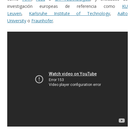
investigación europeas de referencia como
KU
Leuven
,
Karlsruhe Institute of Technology
,
Aalto
University
o
Fraunhofer
.