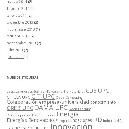
marzo 2014
(2)
febrero 2014
(2)
enero 2014
(2)
diciembre 2013
(3)
noviembre 2013
(1)
octubre 2013
(2)
septiembre 2013
(2)
julio 2013
(2)
junio 2013
(1)
NUBE DE ETIQUETAS
CD6 UPC
acústica
Andreas Sumper
Barcelona
Biomateriales
CIT UPC
CITCEA UPC
Cloud Computing
Colaboración empresa-universidad
conocimiento
DAMA UPC
CREB UPC
Deep Learning
Energia
Día europeo de las fundaciones
I+D
Energías Renovables
Fundaciones
Europa
Industria 4.0
Innovación
inLab FIB UPC
inLab FIB