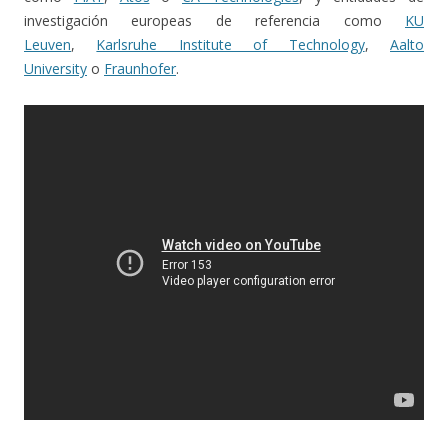
investigación europeas de referencia como
KU
Leuven
,
Karlsruhe Institute of Technology
,
Aalto
University
o
Fraunhofer
.