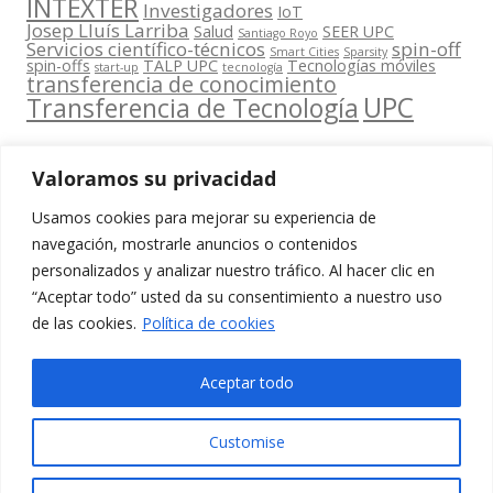
INTEXTER
Investigadores
IoT
Josep Lluís Larriba
Salud
SEER UPC
Santiago Royo
Servicios científico-técnicos
spin-off
Smart Cities
Sparsity
spin-offs
TALP UPC
Tecnologías móviles
start-up
tecnología
transferencia de conocimiento
UPC
Transferencia de Tecnología
Valoramos su privacidad
Usamos cookies para mejorar su experiencia de
Contacta
navegación, mostrarle anuncios o contenidos
amb
personalizados y analizar nuestro tráfico. Al hacer clic en
www.cit.upc.edu
Segueix-nos
nosaltres
“Aceptar todo” usted da su consentimiento a nuestro uso
a:
Edifici
de las cookies.
Política de cookies
info.cit@upc.edu
Omega
(Planta 0)
+34 93 405 44
Aceptar todo
C/ Jordi
03
Girona 1-3
Customise
08034
Barcelona