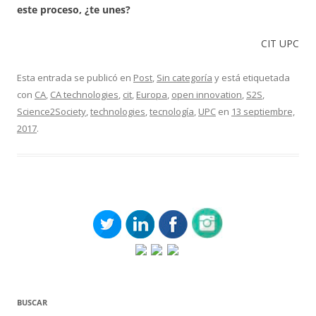
este proceso, ¿te unes?
CIT UPC
Esta entrada se publicó en
Post
,
Sin categoría
y está etiquetada
con
CA
,
CA technologies
,
cit
,
Europa
,
open innovation
,
S2S
,
Science2Society
,
technologies
,
tecnología
,
UPC
en
13 septiembre,
2017
.
BUSCAR