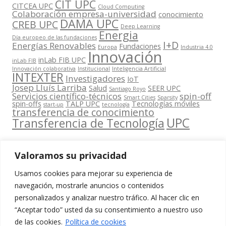
CIT UPC
CITCEA UPC
Cloud Computing
Colaboración empresa-universidad
conocimiento
DAMA UPC
CREB UPC
Deep Learning
Energia
Día europeo de las fundaciones
I+D
Energías Renovables
Fundaciones
Europa
Industria 4.0
Innovación
inLab FIB UPC
inLab FIB
Innovación colaborativa
Institucional
Inteligencia Artificial
INTEXTER
Investigadores
IoT
Josep Lluís Larriba
Salud
SEER UPC
Santiago Royo
Servicios científico-técnicos
spin-off
Smart Cities
Sparsity
spin-offs
TALP UPC
Tecnologías móviles
start-up
tecnología
transferencia de conocimiento
UPC
Transferencia de Tecnología
Valoramos su privacidad
Usamos cookies para mejorar su experiencia de
Contacta
navegación, mostrarle anuncios o contenidos
amb
personalizados y analizar nuestro tráfico. Al hacer clic en
www.cit.upc.edu
Segueix-nos
nosaltres
“Aceptar todo” usted da su consentimiento a nuestro uso
a:
Edifici
de las cookies.
Política de cookies