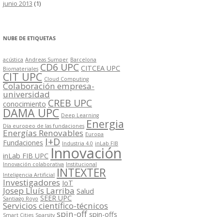
junio 2013
(1)
NUBE DE ETIQUETAS
acústica
Andreas Sumper
Barcelona
CD6 UPC
CITCEA UPC
Biomateriales
CIT UPC
Cloud Computing
Colaboración empresa-
universidad
CREB UPC
conocimiento
DAMA UPC
Deep Learning
Energia
Día europeo de las fundaciones
Energías Renovables
Europa
I+D
Fundaciones
Industria 4.0
inLab FIB
Innovación
inLab FIB UPC
Innovación colaborativa
Institucional
INTEXTER
Inteligencia Artificial
Investigadores
IoT
Josep Lluís Larriba
Salud
SEER UPC
Santiago Royo
Servicios científico-técnicos
spin-off
spin-offs
Smart Cities
Sparsity