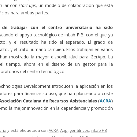
cular con
start-ups
, un modelo de colaboración que está
icios para ambas partes.
a de trabajar con el centro universitario ha sido
scando el apoyo tecnológico de inLab FIB, con el que ya
to, y el resultado ha sido el esperado. El grado de
to, y el trato humano también. Ellos trabajan en varios
 han mostrado la mayor disponibilidad para GerApp. La
el tiempo, ahora en el diseño de un gestor para la
boratorios del centro tecnológico.
chnologies Development introducen la aplicación en los
adores para financiar su uso, que han planteado a coste
 Asociación Catalana de Recursos Asistenciales (
ACRA
)
omo la mejor innovación en la dependencia y promoción
oría
y está etiquetada con
ACRA
,
App
,
geriátricos
,
inLab FIB