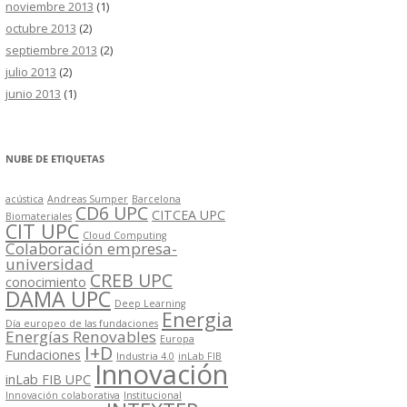
noviembre 2013
(1)
octubre 2013
(2)
septiembre 2013
(2)
julio 2013
(2)
junio 2013
(1)
NUBE DE ETIQUETAS
acústica
Andreas Sumper
Barcelona
CD6 UPC
CITCEA UPC
Biomateriales
CIT UPC
Cloud Computing
Colaboración empresa-
universidad
CREB UPC
conocimiento
DAMA UPC
Deep Learning
Energia
Día europeo de las fundaciones
Energías Renovables
Europa
I+D
Fundaciones
Industria 4.0
inLab FIB
Innovación
inLab FIB UPC
Innovación colaborativa
Institucional