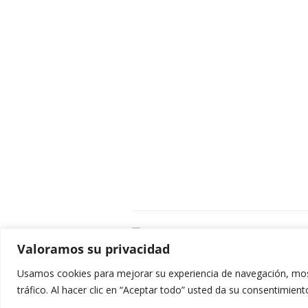
C
Valoramos su privacidad
E
C
Usamos cookies para mejorar su experiencia de navegación, most
0
tráfico. Al hacer clic en “Aceptar todo” usted da su consentimient