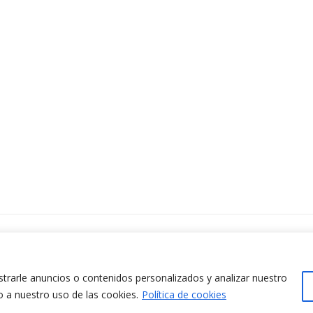
ontacta amb nosaltres
www.cit.upc.edu
difici Omega (Planta 0)
info.cit@upc.edu
/ Jordi Girona 1-3
rarle anuncios o contenidos personalizados y analizar nuestro
+34 93 405 44 03
8034 Barcelona (Espanya)
o a nuestro uso de las cookies.
Política de cookies