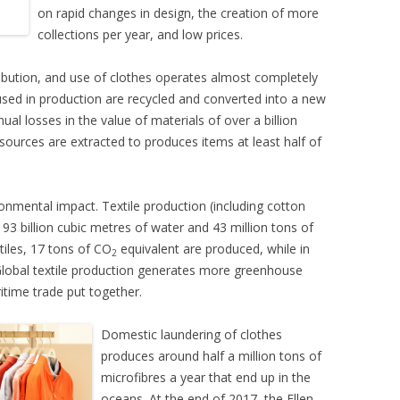
on rapid changes in design, the creation of more
collections per year, and low prices.
ribution, and use of clothes operates almost completely
 used in production are recycled and converted into a new
nual losses in the value of materials of over a billion
esources are extracted to produces items at least half of
onmental impact. Textile production (including cotton
93 billion cubic metres of water and 43 million tons of
tiles, 17 tons of CO
equivalent are produced, while in
2
. Global textile production generates more greenhouse
itime trade put together.
Domestic laundering of clothes
produces around half a million tons of
microfibres a year that end up in the
oceans. At the end of 2017, the Ellen