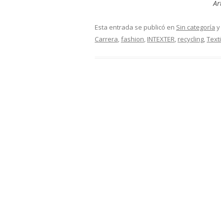
Ar
Esta entrada se publicó en
Sin categoría
y
Carrera
,
fashion
,
INTEXTER
,
recycling
,
Texti