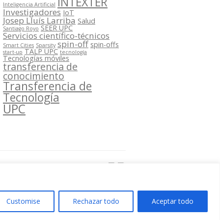
INTEXTER
Inteligencia Artificial
Investigadores
IoT
Josep Lluís Larriba
Salud
SEER UPC
Santiago Royo
Servicios científico-técnicos
spin-off
spin-offs
Smart Cities
Sparsity
TALP UPC
start-up
tecnología
Tecnologías móviles
transferencia de
conocimiento
Transferencia de
Tecnología
UPC
Segueix-nos a:
Customise
Rechazar todo
Aceptar todo