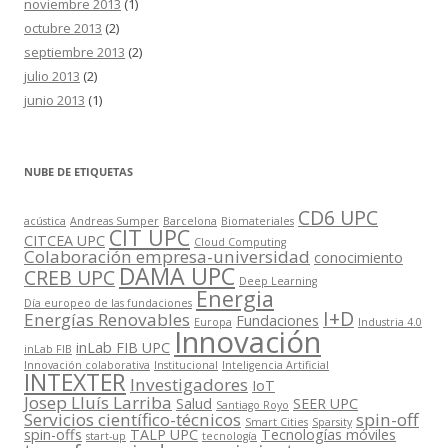
noviembre 2013
(1)
octubre 2013
(2)
septiembre 2013
(2)
julio 2013
(2)
junio 2013
(1)
NUBE DE ETIQUETAS
CD6 UPC
acústica
Andreas Sumper
Barcelona
Biomateriales
CIT UPC
CITCEA UPC
Cloud Computing
Colaboración empresa-universidad
conocimiento
DAMA UPC
CREB UPC
Deep Learning
Energia
Día europeo de las fundaciones
I+D
Energías Renovables
Fundaciones
Europa
Industria 4.0
Innovación
inLab FIB UPC
inLab FIB
Innovación colaborativa
Institucional
Inteligencia Artificial
INTEXTER
Investigadores
IoT
Josep Lluís Larriba
Salud
SEER UPC
Santiago Royo
Servicios científico-técnicos
spin-off
Smart Cities
Sparsity
spin-offs
TALP UPC
Tecnologías móviles
start-up
tecnología