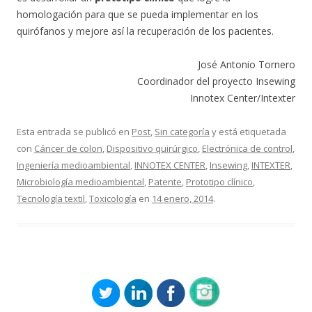
homologación para que se pueda implementar en los
quirófanos y mejore así la recuperación de los pacientes.
José Antonio Tornero
Coordinador del proyecto Insewing
Innotex Center/Intexter
Esta entrada se publicó en
Post
,
Sin categoría
y está etiquetada
con
Cáncer de colon
,
Dispositivo quirúrgico
,
Electrónica de control
,
Ingeniería medioambiental
,
INNOTEX CENTER
,
Insewing
,
INTEXTER
,
Microbiología medioambiental
,
Patente
,
Prototipo clínico
,
Tecnología textil
,
Toxicología
en
14 enero, 2014
.