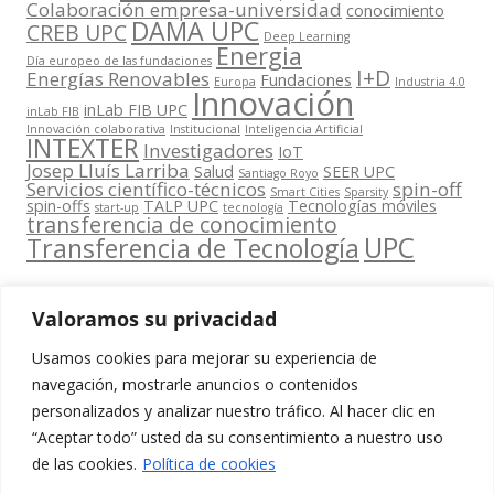
Colaboración empresa-universidad
conocimiento
DAMA UPC
CREB UPC
Deep Learning
Energia
Día europeo de las fundaciones
I+D
Energías Renovables
Fundaciones
Europa
Industria 4.0
Innovación
inLab FIB UPC
inLab FIB
Innovación colaborativa
Institucional
Inteligencia Artificial
INTEXTER
Investigadores
IoT
Josep Lluís Larriba
Salud
SEER UPC
Santiago Royo
Servicios científico-técnicos
spin-off
Smart Cities
Sparsity
spin-offs
TALP UPC
Tecnologías móviles
start-up
tecnología
transferencia de conocimiento
UPC
Transferencia de Tecnología
Valoramos su privacidad
Usamos cookies para mejorar su experiencia de
Contacta
navegación, mostrarle anuncios o contenidos
amb
personalizados y analizar nuestro tráfico. Al hacer clic en
www.cit.upc.edu
Segueix-nos
nosaltres
“Aceptar todo” usted da su consentimiento a nuestro uso
a:
Edifici
de las cookies.
Política de cookies
info.cit@upc.edu
Omega