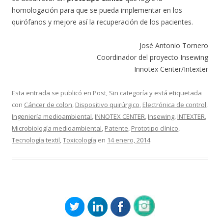
homologación para que se pueda implementar en los
quirófanos y mejore así la recuperación de los pacientes.
José Antonio Tornero
Coordinador del proyecto Insewing
Innotex Center/Intexter
Esta entrada se publicó en
Post
,
Sin categoría
y está etiquetada
con
Cáncer de colon
,
Dispositivo quirúrgico
,
Electrónica de control
,
Ingeniería medioambiental
,
INNOTEX CENTER
,
Insewing
,
INTEXTER
,
Microbiología medioambiental
,
Patente
,
Prototipo clínico
,
Tecnología textil
,
Toxicología
en
14 enero, 2014
.