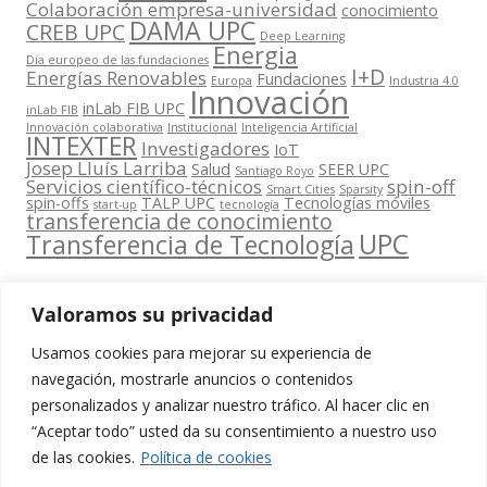
Colaboración empresa-universidad
conocimiento
DAMA UPC
CREB UPC
Deep Learning
Energia
Día europeo de las fundaciones
I+D
Energías Renovables
Fundaciones
Europa
Industria 4.0
Innovación
inLab FIB UPC
inLab FIB
Innovación colaborativa
Institucional
Inteligencia Artificial
INTEXTER
Investigadores
IoT
Josep Lluís Larriba
Salud
SEER UPC
Santiago Royo
Servicios científico-técnicos
spin-off
Smart Cities
Sparsity
spin-offs
TALP UPC
Tecnologías móviles
start-up
tecnología
transferencia de conocimiento
UPC
Transferencia de Tecnología
Valoramos su privacidad
Usamos cookies para mejorar su experiencia de
Contacta
navegación, mostrarle anuncios o contenidos
amb
personalizados y analizar nuestro tráfico. Al hacer clic en
www.cit.upc.edu
Segueix-nos
nosaltres
“Aceptar todo” usted da su consentimiento a nuestro uso
a:
Edifici
de las cookies.
Política de cookies
info.cit@upc.edu
Omega