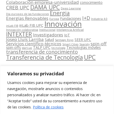
Colaboración empresa-universidad
conocimiento
DAMA UPC
CREB UPC
Deep Learning
Energia
Día europeo de las fundaciones
I+D
Energías Renovables
Fundaciones
Europa
Industria 4.0
Innovación
inLab FIB UPC
inLab FIB
Innovación colaborativa
Institucional
Inteligencia Artificial
INTEXTER
Investigadores
IoT
Josep Lluís Larriba
Salud
SEER UPC
Santiago Royo
Servicios científico-técnicos
spin-off
Smart Cities
Sparsity
spin-offs
TALP UPC
Tecnologías móviles
start-up
tecnología
transferencia de conocimiento
UPC
Transferencia de Tecnología
Valoramos su privacidad
Usamos cookies para mejorar su experiencia de
Contacta
navegación, mostrarle anuncios o contenidos
amb
personalizados y analizar nuestro tráfico. Al hacer clic en
www.cit.upc.edu
Segueix-nos
nosaltres
“Aceptar todo” usted da su consentimiento a nuestro uso
a:
Edifici
de las cookies.
Política de cookies
info.cit@upc.edu
Omega