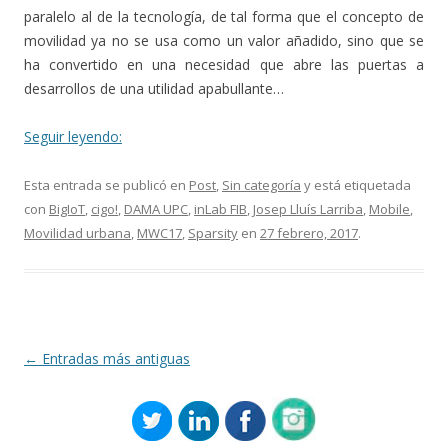
paralelo al de la tecnología, de tal forma que el concepto de
movilidad ya no se usa como un valor añadido, sino que se
ha convertido en una necesidad que abre las puertas a
desarrollos de una utilidad apabullante…
Seguir leyendo:
Esta entrada se publicó en
Post
,
Sin categoría
y está etiquetada
con
BigIoT
,
cigo!
,
DAMA UPC
,
inLab FIB
,
Josep Lluís Larriba
,
Mobile
,
Movilidad urbana
,
MWC17
,
Sparsity
en
27 febrero, 2017
.
Navegación
←
Entradas más antiguas
de
entradas