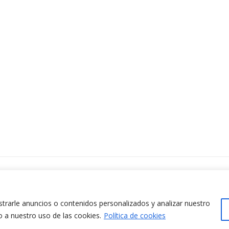
ontacta amb nosaltres
www.cit.upc.edu
difici Omega (Planta 0)
info.cit@upc.edu
/ Jordi Girona 1-3
rarle anuncios o contenidos personalizados y analizar nuestro
+34 93 405 44 03
8034 Barcelona (Espanya)
o a nuestro uso de las cookies.
Política de cookies