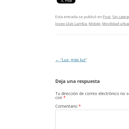
Esta entrada se publicó en
Post
,
Sin categ
Josep Lluís Larriba
,
Mobile
,
Movilidad urb
Navegación
←
“Luz, más luz”
de
entradas
Deja una respuesta
Tu dirección de correo electrónico no s
con
*
Comentario
*