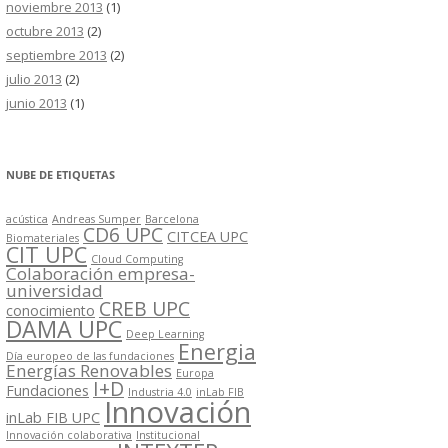
noviembre 2013
(1)
octubre 2013
(2)
septiembre 2013
(2)
julio 2013
(2)
junio 2013
(1)
NUBE DE ETIQUETAS
acústica
Andreas Sumper
Barcelona
CD6 UPC
CITCEA UPC
Biomateriales
CIT UPC
Cloud Computing
Colaboración empresa-
universidad
CREB UPC
conocimiento
DAMA UPC
Deep Learning
Energia
Día europeo de las fundaciones
Energías Renovables
Europa
I+D
Fundaciones
Industria 4.0
inLab FIB
Innovación
inLab FIB UPC
Innovación colaborativa
Institucional