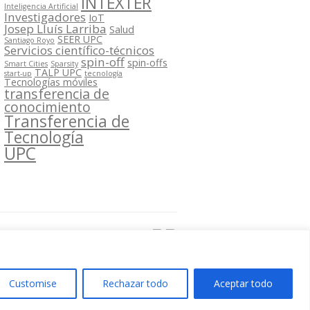
INTEXTER
Inteligencia Artificial
Investigadores
IoT
Josep Lluís Larriba
Salud
SEER UPC
Santiago Royo
Servicios científico-técnicos
spin-off
spin-offs
Smart Cities
Sparsity
TALP UPC
start-up
tecnología
Tecnologías móviles
transferencia de
conocimiento
Transferencia de
Tecnología
UPC
Segueix-nos a:
Customise
Rechazar todo
Aceptar todo