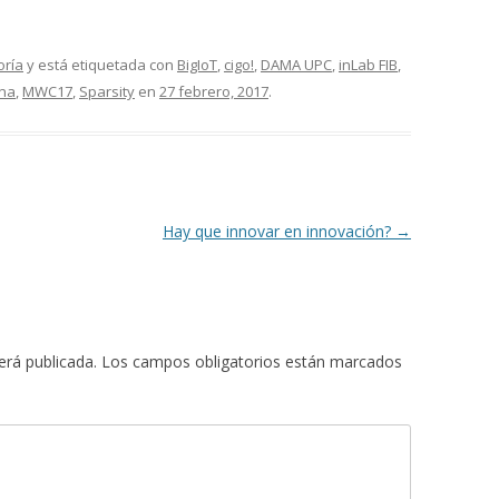
oría
y está etiquetada con
BigIoT
,
cigo!
,
DAMA UPC
,
inLab FIB
,
ana
,
MWC17
,
Sparsity
en
27 febrero, 2017
.
Hay que innovar en innovación?
→
erá publicada.
Los campos obligatorios están marcados