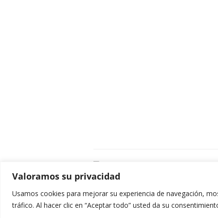
C
Valoramos su privacidad
E
C
Usamos cookies para mejorar su experiencia de navegación, most
0
tráfico. Al hacer clic en “Aceptar todo” usted da su consentimient