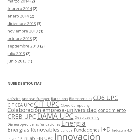
marzo 2014
(2)
febrero 2014
(2)
enero 2014
(2)
diciembre 2013
(3)
noviembre 2013
(1)
octubre 2013
(2)
septiembre 2013
(2)
julio 2013
(2)
junio 2013
(1)
NUBE DE ETIQUETAS
CD6 UPC
acústica
Andreas Sumper
Barcelona
Biomateriales
CIT UPC
CITCEA UPC
Cloud Computing
Colaboración empresa-universidad
conocimiento
DAMA UPC
CREB UPC
Deep Learning
Energia
Día europeo de las fundaciones
I+D
Energías Renovables
Fundaciones
Europa
Industria 4.0
Innovación
inLab FIB UPC
inLab FIB