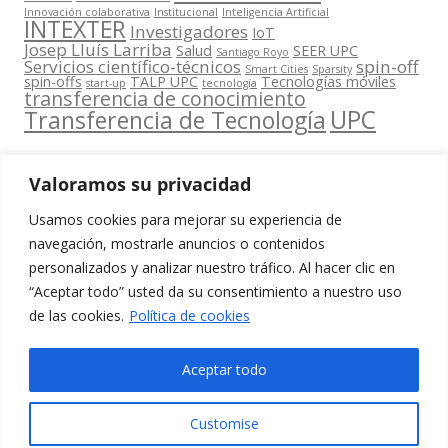
Innovación colaborativa
Institucional
Inteligencia Artificial
INTEXTER
Investigadores
IoT
Josep Lluís Larriba
Salud
SEER UPC
Santiago Royo
Servicios científico-técnicos
spin-off
Smart Cities
Sparsity
spin-offs
TALP UPC
Tecnologías móviles
start-up
tecnología
transferencia de conocimiento
UPC
Transferencia de Tecnología
Valoramos su privacidad
Usamos cookies para mejorar su experiencia de
Contacta
navegación, mostrarle anuncios o contenidos
amb
personalizados y analizar nuestro tráfico. Al hacer clic en
www.cit.upc.edu
Segueix-nos
nosaltres
“Aceptar todo” usted da su consentimiento a nuestro uso
a:
Edifici
de las cookies.
Política de cookies
info.cit@upc.edu
Omega
(Planta 0)
+34 93 405 44
Aceptar todo
C/ Jordi
03
Girona 1-3
Customise
08034