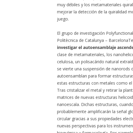
muy débiles y los metamateriales quir
mejorar la detección de la quiralidad 
juego.
El grupo de investigación Polyfunctiona
Politècnica de Catalunya – BarcelonaTe
investigar el autoensamblaje ascen
clase de metamateriales, los nanohelic
celulosa, un polisacárido natural extraí
se vierte una suspensión de nanorods d
autoensamblan para formar estructuras
estas estructuras con metales como el 
Tras cristalizar el metal y retirar la pla
matrices de nuevas estructuras helicoid
nanoescala. Dichas estructuras, cuando
probablemente amplificarán la señal gl
circular gracias a sus propiedades elec
nuevas perspectivas para los instrumen
bioquímica y farmacología. Por ejemplo,