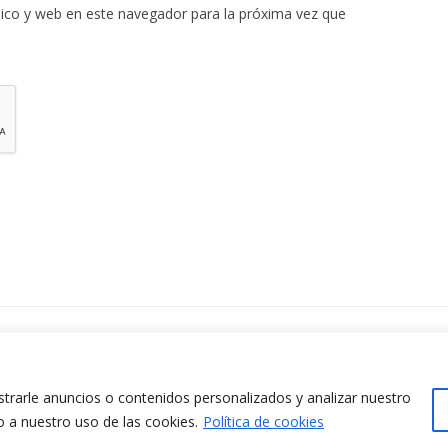
ico y web en este navegador para la próxima vez que
ontacta amb nosaltres
www.cit.upc.edu
difici Omega (Planta 0)
info.cit@upc.edu
/ Jordi Girona 1-3
rarle anuncios o contenidos personalizados y analizar nuestro
+34 93 405 44 03
8034 Barcelona (Espanya)
o a nuestro uso de las cookies.
Política de cookies