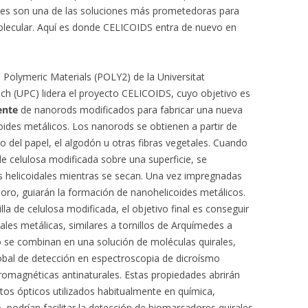
ales son una de las soluciones más prometedoras para
molecular. Aquí es donde CELICOIDS entra de nuevo en
l Polymeric Materials (POLY2) de la Universitat
ch (UPC) lidera el proyecto CELICOIDS, cuyo objetivo es
dente
de nanorods modificados para fabricar una nueva
oides metálicos. Los nanorods se obtienen a partir de
do del papel, el algodón u otras fibras vegetales. Cuando
e celulosa modificada sobre una superficie, se
 helicoidales mientras se secan. Una vez impregnadas
oro, guiarán la formación de nanohelicoides metálicos.
ntilla de celulosa modificada, el objetivo final es conseguir
ales metálicas, similares a tornillos de Arquímedes a
 se combinan en una solución de moléculas quirales,
obal de detección en espectroscopia de dicroísmo
tromagnéticas antinaturales. Estas propiedades abrirán
tos ópticos utilizados habitualmente en química,
 podrían facilitar la detección de biomarcadores quirales