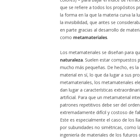
que se refiere a todos los propósitos p
la forma en la que la materia curva la l
la invisibilidad, que antes se considera
en parte gracias al desarrollo de mate
como
metamateriales
.
Los metamateriales se diseñan para q
naturaleza
. Suelen estar compuestos p
mucho más pequeñas. De hecho, es la e
material en sí, lo que da lugar a sus pr
metamateriales, los metamateriales el
dan lugar a características extraordina
artificial. Para que un metamaterial inter
patrones repetitivos debe ser del orde
extremadamente difícil y costoso de fab
Este es especialmente el caso de los 
por subunidades no simétricas, como la
ingeniería de materiales de los futuros 