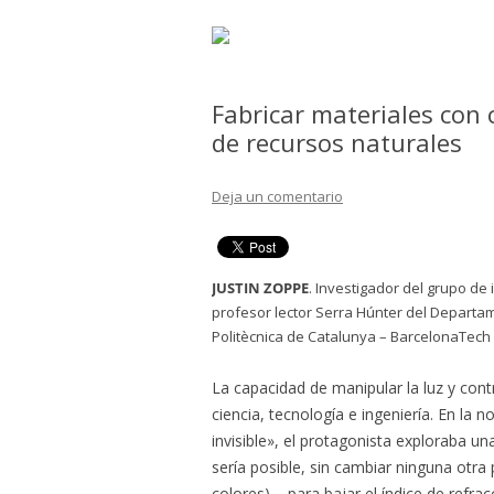
Fabricar materiales con 
de recursos naturales
Deja un comentario
JUSTIN ZOPPE
. Investigador del grupo de 
profesor lector Serra Húnter del Departam
Politècnica de Catalunya – BarcelonaTech 
La capacidad de manipular la luz y cont
ciencia, tecnología e ingeniería. En la
invisible», el protagonista exploraba u
sería posible, sin cambiar ninguna otra
colores) – para bajar el índice de refracc