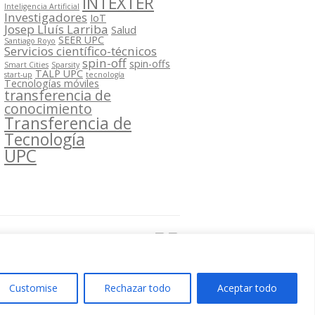
INTEXTER
Inteligencia Artificial
Investigadores
IoT
Josep Lluís Larriba
Salud
SEER UPC
Santiago Royo
Servicios científico-técnicos
spin-off
spin-offs
Smart Cities
Sparsity
TALP UPC
start-up
tecnología
Tecnologías móviles
transferencia de
conocimiento
Transferencia de
Tecnología
UPC
Segueix-nos a:
Customise
Rechazar todo
Aceptar todo