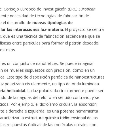
 el Consejo Europeo de Investigación (ERC,
European
ciente necesidad de tecnologías de fabricación de
 el desarrollo de
nuevas tipologías de
lar las interacciones luz-materia
. El proyecto se centra
, que es una técnica de fabricación ascendente que se
ísicas entre partículas para formar el patrón deseado,
costosos.
l es un conjunto de nanohélices. Se puede imaginar
ón de muelles dispuestos con precisión, como en un
ca. Este tipo de disposición periódica de nanoestructuras
luz polarizada circularmente, un tipo de onda luminosa
ria helicoidal
. La luz polarizada circularmente puede ser
ntido de las agujas del reloj o en sentido contrario, y se
ticos. Por ejemplo, el dicroísmo circular, la absorción
ente a derecha e izquierda, es una potente herramienta
aracterizar la estructura química tridimensional de las
 las respuestas ópticas de las moléculas quirales son