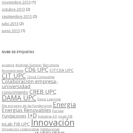
noviembre 2013
(1)
octubre 2013
(2)
septiembre 2013
(2)
julio 2013
(2)
junio 2013
(1)
NUBE DE ETIQUETAS
acústica
Andreas Sumper
Barcelona
CD6 UPC
CITCEA UPC
Biomateriales
CIT UPC
Cloud Computing
Colaboración empresa-
universidad
CREB UPC
conocimiento
DAMA UPC
Deep Learning
Energia
Día europeo de las fundaciones
Energías Renovables
Europa
I+D
Fundaciones
Industria 4.0
inLab FIB
Innovación
inLab FIB UPC
Innovación colaborativa
Institucional