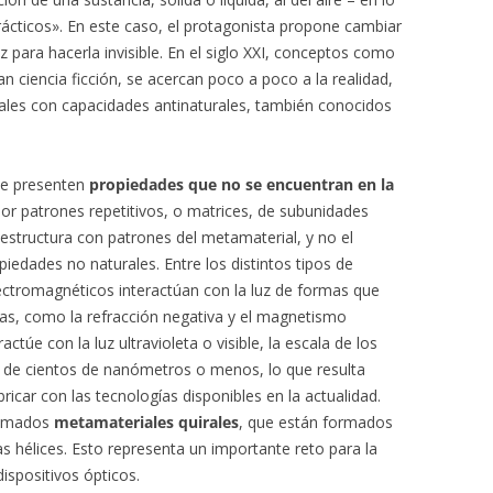
rácticos». En este caso, el protagonista propone cambiar
uz para hacerla invisible. En el siglo XXI, conceptos como
ban ciencia ficción, se acercan poco a poco a la realidad,
riales con capacidades antinaturales, también conocidos
ue presenten
propiedades que no se encuentran en la
or patrones repetitivos, o matrices, de subunidades
structura con patrones del metamaterial, y no el
opiedades no naturales. Entre los distintos tipos de
ectromagnéticos interactúan con la luz de formas que
rias, como la refracción negativa y el magnetismo
actúe con la luz ultravioleta o visible, la escala de los
n de cientos de nanómetros o menos, lo que resulta
ricar con las tecnologías disponibles en la actualidad.
llamados
metamateriales quirales
, que están formados
s hélices. Esto representa un importante reto para la
dispositivos ópticos.