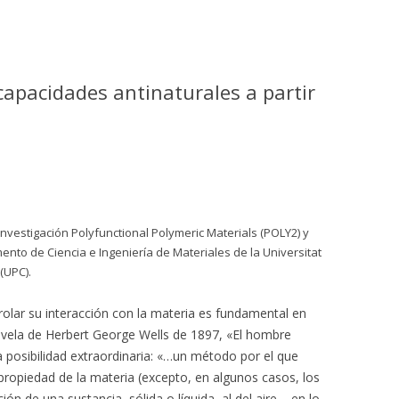
capacidades antinaturales a partir
investigación Polyfunctional Polymeric Materials (POLY2) y
ento de Ciencia e Ingeniería de Materiales de la Universitat
(UPC).
rolar su interacción con la materia es fundamental en
 novela de Herbert George Wells de 1897, «El hombre
na posibilidad extraordinaria: «…un método por el que
 propiedad de la materia (excepto, en algunos casos, los
ión de una sustancia, sólida o líquida, al del aire – en lo