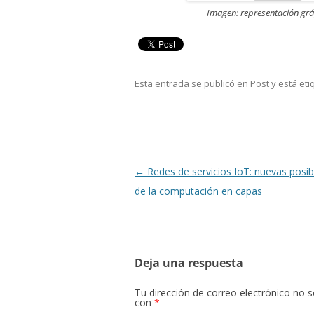
Imagen: representación gráf
Esta entrada se publicó en
Post
y está et
Navegación
←
Redes de servicios IoT: nuevas posib
de
de la computación en capas
entradas
Deja una respuesta
Tu dirección de correo electrónico no s
con
*