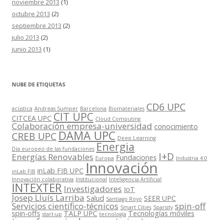
noviembre 2013
(1)
octubre 2013
(2)
septiembre 2013
(2)
julio 2013
(2)
junio 2013
(1)
NUBE DE ETIQUETAS
CD6 UPC
acústica
Andreas Sumper
Barcelona
Biomateriales
CIT UPC
CITCEA UPC
Cloud Computing
Colaboración empresa-universidad
conocimiento
DAMA UPC
CREB UPC
Deep Learning
Energia
Día europeo de las fundaciones
I+D
Energías Renovables
Fundaciones
Europa
Industria 4.0
Innovación
inLab FIB UPC
inLab FIB
Innovación colaborativa
Institucional
Inteligencia Artificial
INTEXTER
Investigadores
IoT
Josep Lluís Larriba
Salud
SEER UPC
Santiago Royo
Servicios científico-técnicos
spin-off
Smart Cities
Sparsity
spin-offs
TALP UPC
Tecnologías móviles
start-up
tecnología