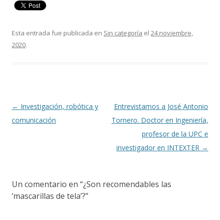
Esta entrada fue publicada en
Sin categoría
el
24 noviembre,
2020
.
Navegación
←
Investigación, robótica y
Entrevistamos a José Antonio
de
comunicación
Tornero. Doctor en Ingeniería,
entradas
profesor de la UPC e
investigador en INTEXTER
→
Un comentario en “
¿Son recomendables las
‘mascarillas de tela’?
”