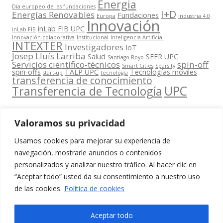
Energia
Día europeo de las fundaciones
I+D
Energías Renovables
Fundaciones
Europa
Industria 4.0
Innovación
inLab FIB UPC
inLab FIB
Innovación colaborativa
Institucional
Inteligencia Artificial
INTEXTER
Investigadores
IoT
Josep Lluís Larriba
Salud
SEER UPC
Santiago Royo
Servicios científico-técnicos
spin-off
Smart Cities
Sparsity
spin-offs
TALP UPC
Tecnologías móviles
start-up
tecnología
transferencia de conocimiento
UPC
Transferencia de Tecnología
Valoramos su privacidad
Usamos cookies para mejorar su experiencia de
Contacta
navegación, mostrarle anuncios o contenidos
amb
personalizados y analizar nuestro tráfico. Al hacer clic en
www.cit.upc.edu
Segueix-nos
nosaltres
“Aceptar todo” usted da su consentimiento a nuestro uso
a:
Edifici
de las cookies.
Política de cookies
info.cit@upc.edu
Omega
(Planta 0)
+34 93 405 44
Aceptar todo
C/ Jordi