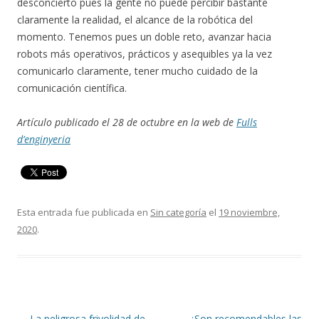
desconcierto pues la gente no puede percibir bastante
claramente la realidad, el alcance de la robótica del
momento. Tenemos pues un doble reto, avanzar hacia
robots más operativos, prácticos y asequibles ya la vez
comunicarlo claramente, tener mucho cuidado de la
comunicación científica.
Artículo publicado el 28 de octubre en la web de
Fulls
d’enginyeria
Esta entrada fue publicada en
Sin categoría
el
19 noviembre,
2020
.
Navegación
←
La peligrosa frivolidad de
¿Son recomendables las