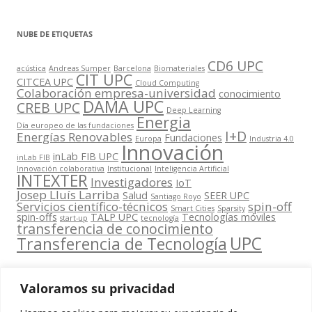
NUBE DE ETIQUETAS
CD6 UPC
acústica
Andreas Sumper
Barcelona
Biomateriales
CIT UPC
CITCEA UPC
Cloud Computing
Colaboración empresa-universidad
conocimiento
DAMA UPC
CREB UPC
Deep Learning
Energia
Día europeo de las fundaciones
I+D
Energías Renovables
Fundaciones
Europa
Industria 4.0
Innovación
inLab FIB UPC
inLab FIB
Innovación colaborativa
Institucional
Inteligencia Artificial
INTEXTER
Investigadores
IoT
Josep Lluís Larriba
Salud
SEER UPC
Santiago Royo
Servicios científico-técnicos
spin-off
Smart Cities
Sparsity
spin-offs
TALP UPC
Tecnologías móviles
start-up
tecnología
transferencia de conocimiento
UPC
Transferencia de Tecnología
Valoramos su privacidad