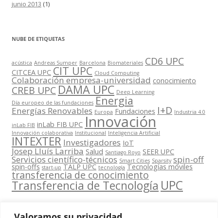
junio 2013
(1)
NUBE DE ETIQUETAS
CD6 UPC
acústica
Andreas Sumper
Barcelona
Biomateriales
CIT UPC
CITCEA UPC
Cloud Computing
Colaboración empresa-universidad
conocimiento
DAMA UPC
CREB UPC
Deep Learning
Energia
Día europeo de las fundaciones
I+D
Energías Renovables
Fundaciones
Europa
Industria 4.0
Innovación
inLab FIB UPC
inLab FIB
Innovación colaborativa
Institucional
Inteligencia Artificial
INTEXTER
Investigadores
IoT
Josep Lluís Larriba
Salud
SEER UPC
Santiago Royo
Servicios científico-técnicos
spin-off
Smart Cities
Sparsity
spin-offs
TALP UPC
Tecnologías móviles
start-up
tecnología
transferencia de conocimiento
UPC
Transferencia de Tecnología
Valoramos su privacidad