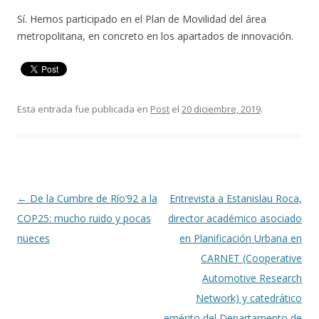
Sí. Hemos participado en el Plan de Movilidad del área
metropolitana, en concreto en los apartados de innovación.
Esta entrada fue publicada en
Post
el
20 diciembre, 2019
.
Navegación
←
De la Cumbre de Río’92 a la
Entrevista a Estanislau Roca,
de
COP25: mucho ruido y pocas
director académico asociado
entradas
nueces
en Planificación Urbana en
CARNET (Cooperative
Automotive Research
Network) y catedrático
emérito del Departamento de