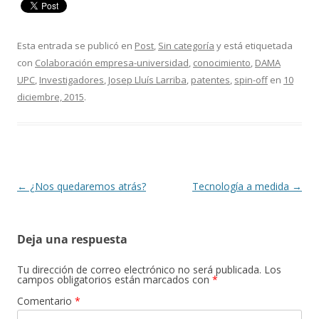
Esta entrada se publicó en
Post
,
Sin categoría
y está etiquetada
con
Colaboración empresa-universidad
,
conocimiento
,
DAMA
UPC
,
Investigadores
,
Josep Lluís Larriba
,
patentes
,
spin-off
en
10
diciembre, 2015
.
Navegación
←
¿Nos quedaremos atrás?
Tecnología a medida
→
de
entradas
Deja una respuesta
Tu dirección de correo electrónico no será publicada.
Los
campos obligatorios están marcados con
*
Comentario
*