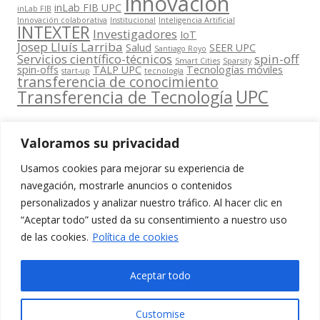
Innovación
inLab FIB UPC
inLab FIB
Innovación colaborativa
Institucional
Inteligencia Artificial
INTEXTER
Investigadores
IoT
Josep Lluís Larriba
Salud
SEER UPC
Santiago Royo
Servicios científico-técnicos
spin-off
Smart Cities
Sparsity
spin-offs
TALP UPC
Tecnologías móviles
start-up
tecnología
transferencia de conocimiento
UPC
Transferencia de Tecnología
Valoramos su privacidad
Usamos cookies para mejorar su experiencia de
Contacta
navegación, mostrarle anuncios o contenidos
amb
personalizados y analizar nuestro tráfico. Al hacer clic en
www.cit.upc.edu
Segueix-nos
nosaltres
“Aceptar todo” usted da su consentimiento a nuestro uso
a:
Edifici
de las cookies.
Política de cookies
info.cit@upc.edu
Omega
(Planta 0)
+34 93 405 44
Aceptar todo
C/ Jordi
03
Girona 1-3
Customise