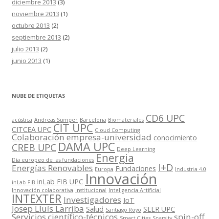
diciembre 2013
(3)
noviembre 2013
(1)
octubre 2013
(2)
septiembre 2013
(2)
julio 2013
(2)
junio 2013
(1)
NUBE DE ETIQUETAS
CD6 UPC
acústica
Andreas Sumper
Barcelona
Biomateriales
CIT UPC
CITCEA UPC
Cloud Computing
Colaboración empresa-universidad
conocimiento
DAMA UPC
CREB UPC
Deep Learning
Energia
Día europeo de las fundaciones
I+D
Energías Renovables
Fundaciones
Europa
Industria 4.0
Innovación
inLab FIB UPC
inLab FIB
Innovación colaborativa
Institucional
Inteligencia Artificial
INTEXTER
Investigadores
IoT
Josep Lluís Larriba
Salud
SEER UPC
Santiago Royo
Servicios científico-técnicos
spin-off
Smart Cities
Sparsity