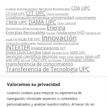
CD6 UPC
acústica
Andreas Sumper
Barcelona
Biomateriales
CIT UPC
CITCEA UPC
Cloud Computing
Colaboración empresa-universidad
conocimiento
DAMA UPC
CREB UPC
Deep Learning
Energia
Día europeo de las fundaciones
I+D
Energías Renovables
Fundaciones
Europa
Industria 4.0
Innovación
inLab FIB UPC
inLab FIB
Innovación colaborativa
Institucional
Inteligencia Artificial
INTEXTER
Investigadores
IoT
Josep Lluís Larriba
Salud
SEER UPC
Santiago Royo
Servicios científico-técnicos
spin-off
Smart Cities
Sparsity
spin-offs
TALP UPC
Tecnologías móviles
start-up
tecnología
transferencia de conocimiento
UPC
Transferencia de Tecnología
Valoramos su privacidad
Usamos cookies para mejorar su experiencia de
Contacta
navegación, mostrarle anuncios o contenidos
amb
personalizados y analizar nuestro tráfico. Al hacer clic en
www.cit.upc.edu
Segueix-nos