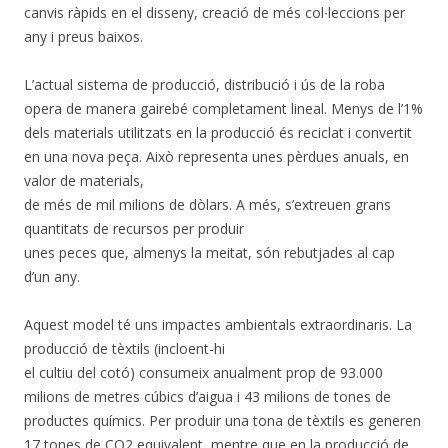
canvis ràpids en el disseny, creació de més col∙leccions per
any i preus baixos.
L’actual sistema de producció, distribució i ús de la roba
opera de manera gairebé completament lineal. Menys de l’1%
dels materials utilitzats en la producció és reciclat i convertit
en una nova peça. Això representa unes pèrdues anuals, en
valor de materials,
de més de mil milions de dòlars. A més, s’extreuen grans
quantitats de recursos per produir
unes peces que, almenys la meitat, són rebutjades al cap
d’un any.
Aquest model té uns impactes ambientals extraordinaris. La
producció de tèxtils (incloent­-hi
el cultiu del cotó) consumeix anualment prop de 93.000
milions de metres cúbics d’aigua i 43 milions de tones de
productes químics. Per produir una tona de tèxtils es generen
17 tones de CO2 equivalent, mentre que en la producció de