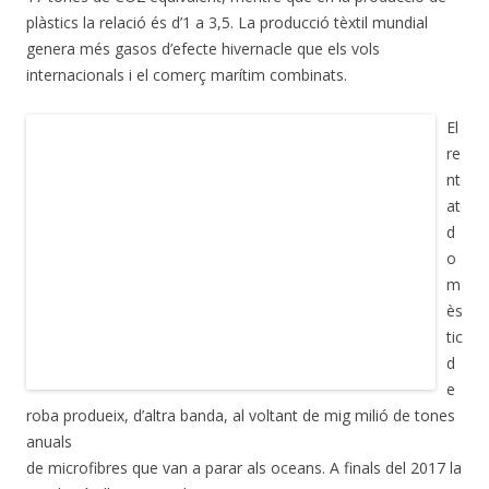
plàstics la relació és d’1 a 3,5. La producció tèxtil mundial
genera més gasos d’efecte hivernacle que els vols
internacionals i el comerç marítim combinats.
El
re
nt
at
d
o
m
ès
tic
d
e
roba produeix, d’altra banda, al voltant de mig milió de tones
anuals
de microfibres que van a parar als oceans. A finals del 2017 la