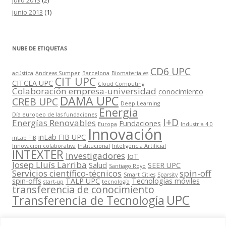
junio 2013
(1)
NUBE DE ETIQUETAS
CD6 UPC
acústica
Andreas Sumper
Barcelona
Biomateriales
CIT UPC
CITCEA UPC
Cloud Computing
Colaboración empresa-universidad
conocimiento
DAMA UPC
CREB UPC
Deep Learning
Energia
Día europeo de las fundaciones
I+D
Energías Renovables
Fundaciones
Europa
Industria 4.0
Innovación
inLab FIB UPC
inLab FIB
Innovación colaborativa
Institucional
Inteligencia Artificial
INTEXTER
Investigadores
IoT
Josep Lluís Larriba
Salud
SEER UPC
Santiago Royo
Servicios científico-técnicos
spin-off
Smart Cities
Sparsity
spin-offs
TALP UPC
Tecnologías móviles
start-up
tecnología
transferencia de conocimiento
UPC
Transferencia de Tecnología