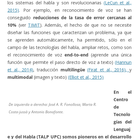
los sistemas del habla y son revolucionarias
(LeCun et al.,
2015)
. Por ejemplo, en reconocimiento de voz se han
conseguido
reducciones de la tasa de error cercanas al
10%
(ver
TIMIT
). Además, el hecho de que no se necesite
diseñar las funciones que caracterizan un problema, ya que
se aprenden automáticamente, ha permitido, sólo en el
campo de las tecnologías del habla, ampliar retos, como son
el reconocimiento de voz
end-to-end
(aprende una única
función que permite el paso directo de voz a texto)
(Hannun
et al., 2014)
, traducción
multilingüe
(Firat et al., 2016),
y
multimodal
(imagen y texto)
(Elliot et al., 2015)
En el
Centro
De izquierda a derecha: José A. R. Fonollosa, Marta R.
de
Costa-jussà y Antonio Bonafonte.
Tecnolo
gías del
Lenguaj
e y del Habla (TALP UPC) somos pioneros en el desarrollo