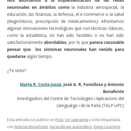
Nos asomamos a la implementación de las redes
neuronales en ámbitos como
la industria aerospacial, la
educación, las finanzas, la defensa, el e-commerce o la salud
(diagnósticos, prescripción de medicamentos). Afrontamos
algunas innovaciones tecnológicas que con técnicas clásicas,
como la estadística, no han sido factibles o no han sido
satisfactoriamente
abordables
, por lo que
parece razonable
pensar que los sistemas neuronales han venido para
quedarse
algún tiempo.
¿Te unes?
Marta R. Costa-jussà
, José A. R. Fonollosa y Antonio
Bonafonte
Investigadors del Centre de Tecnologies i Aplicacions del
Llenguatge i de la Parla (TALP UPC)
Esta entrada se publicó en
Post
,
Sin categoría
y está etiquetada
con
Antonio Bonafonte
,
Aprendizaje automático
,
Deep Learning
,