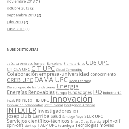
noviembre 2013
(1)
octubre 2013
(2)
septiembre 2013
(2)
julio 2013
(2)
junio 2013
(1)
NUBE DE ETIQUETAS
CD6 UPC
acústica
Andreas Sumper
Barcelona
Biomateriales
CIT UPC
CITCEA UPC
Cloud Computing
Colaboración empresa-universidad
conocimiento
DAMA UPC
CREB UPC
Deep Learning
Energia
Día europeo de las fundaciones
I+D
Energías Renovables
Fundaciones
Europa
Industria 4.0
Innovación
inLab FIB UPC
inLab FIB
Innovación colaborativa
Institucional
Inteligencia Artificial
INTEXTER
Investigadores
IoT
Josep Lluís Larriba
Salud
SEER UPC
Santiago Royo
Servicios científico-técnicos
spin-off
Smart Cities
Sparsity
spin-offs
TALP UPC
Tecnologías móviles
start-up
tecnología