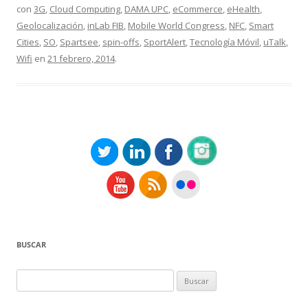
con
3G
,
Cloud Computing
,
DAMA UPC
,
eCommerce
,
eHealth
,
Geolocalización
,
inLab FIB
,
Mobile World Congress
,
NFC
,
Smart
Cities
,
SO
,
Spartsee
,
spin-offs
,
SportAlert
,
Tecnología Móvil
,
uTalk
,
Wifi
en
21 febrero, 2014
.
BUSCAR
Buscar: