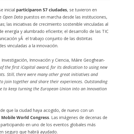
e inicial
participaron 57 ciudades
, se tuvieron en
de
Open Data
puestos en marcha desde las instituciones,
; las iniciativas de crecimiento sostenible vinculadas al
e energía y alumbrado eficiente; el desarrollo de las TIC
unicación yÂ el trabajo conjunto de las distintas
des vinculadas a la innovación.
Investigación, Innovación y Ciencia, Máire Geoghean-
f the first iCapital award, for its dedication to using new
nts. Still, there were many other great initiatives and
 to join together and share their experiences. Outstanding
ibute to keep turning the European Union into an Innovation
 de que la ciudad haya acogido, de nuevo con un
l
Mobile World Congress
. Las imágenes de decenas de
 participando en uno de los eventos globales más
uen seguro que habrá ayudado.