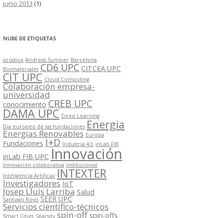
junio 2013
(1)
NUBE DE ETIQUETAS
acústica
Andreas Sumper
Barcelona
CD6 UPC
CITCEA UPC
Biomateriales
CIT UPC
Cloud Computing
Colaboración empresa-
universidad
CREB UPC
conocimiento
DAMA UPC
Deep Learning
Energia
Día europeo de las fundaciones
Energías Renovables
Europa
I+D
Fundaciones
Industria 4.0
inLab FIB
Innovación
inLab FIB UPC
Innovación colaborativa
Institucional
INTEXTER
Inteligencia Artificial
Investigadores
IoT
Josep Lluís Larriba
Salud
SEER UPC
Santiago Royo
Servicios científico-técnicos
spin-off
spin-offs
Smart Cities
Sparsity