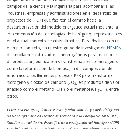
campos de la ciencia y la ingeniería para acompañar a las
industrias, empresas y administraciones en el desarrollo de
proyectos de I+D+i que faciliten el camino hacia la
descarbonización del modelo energético actual mediante la
implementación de tecnologías de hidrógeno, imprescindibles
en el actual contexto de crisis climática. Para finalizar con un
ejemplo concreto, en nuestro grupo de investigación
NEMEN
desarrollamos catalizadores heterogéneos para reacciones
de producción, purificación y transformación del hidrógeno,
como la reformación de biomasa, la descomposición de
amoníaco o los llamados procesos P2X para transformar
hidrógeno y dióxido de carbono (CO
) en productos de valor
2
añadido como el metano (CH
) o el metanol (CH
OH), entre
4
3
otros.
LLUÍS SOLER
, ‘group leader’ e investigador «Ramón y Cajal» del grupo
de NanoIngeniería de Materiales Aplicados a la Energía (NEMEN UPC).
Subdirector del Centro Específico de Investigación del Hidrógeno (CER-
H2) de la Universitat Politècnica de Catalunya – BarcelonaTech (UPC).