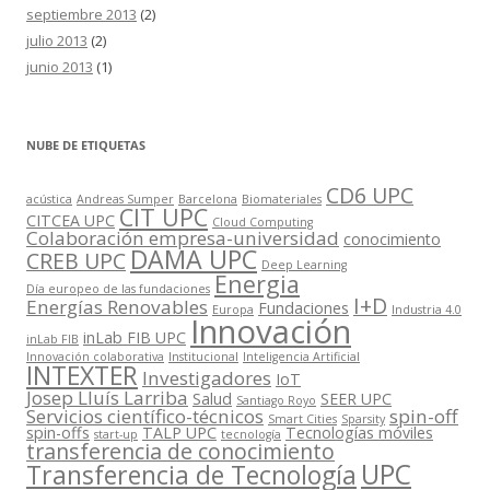
septiembre 2013
(2)
julio 2013
(2)
junio 2013
(1)
NUBE DE ETIQUETAS
CD6 UPC
acústica
Andreas Sumper
Barcelona
Biomateriales
CIT UPC
CITCEA UPC
Cloud Computing
Colaboración empresa-universidad
conocimiento
DAMA UPC
CREB UPC
Deep Learning
Energia
Día europeo de las fundaciones
I+D
Energías Renovables
Fundaciones
Europa
Industria 4.0
Innovación
inLab FIB UPC
inLab FIB
Innovación colaborativa
Institucional
Inteligencia Artificial
INTEXTER
Investigadores
IoT
Josep Lluís Larriba
Salud
SEER UPC
Santiago Royo
Servicios científico-técnicos
spin-off
Smart Cities
Sparsity
spin-offs
TALP UPC
Tecnologías móviles
start-up
tecnología
transferencia de conocimiento
UPC
Transferencia de Tecnología