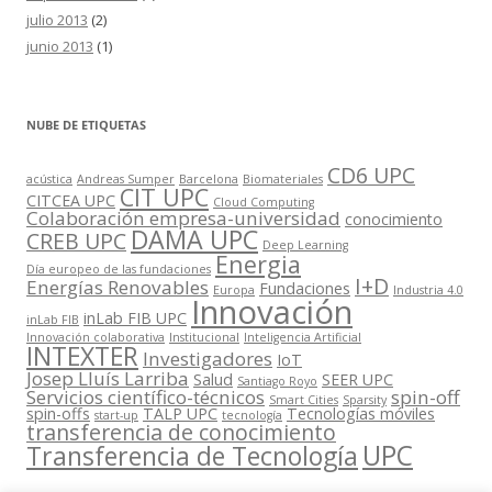
julio 2013
(2)
junio 2013
(1)
NUBE DE ETIQUETAS
CD6 UPC
acústica
Andreas Sumper
Barcelona
Biomateriales
CIT UPC
CITCEA UPC
Cloud Computing
Colaboración empresa-universidad
conocimiento
DAMA UPC
CREB UPC
Deep Learning
Energia
Día europeo de las fundaciones
I+D
Energías Renovables
Fundaciones
Europa
Industria 4.0
Innovación
inLab FIB UPC
inLab FIB
Innovación colaborativa
Institucional
Inteligencia Artificial
INTEXTER
Investigadores
IoT
Josep Lluís Larriba
Salud
SEER UPC
Santiago Royo
Servicios científico-técnicos
spin-off
Smart Cities
Sparsity
spin-offs
TALP UPC
Tecnologías móviles
start-up
tecnología
transferencia de conocimiento
UPC
Transferencia de Tecnología