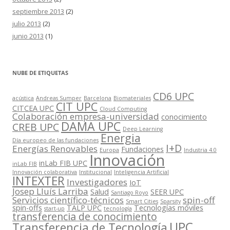
septiembre 2013
(2)
julio 2013
(2)
junio 2013
(1)
NUBE DE ETIQUETAS
CD6 UPC
acústica
Andreas Sumper
Barcelona
Biomateriales
CIT UPC
CITCEA UPC
Cloud Computing
Colaboración empresa-universidad
conocimiento
DAMA UPC
CREB UPC
Deep Learning
Energia
Día europeo de las fundaciones
I+D
Energías Renovables
Fundaciones
Europa
Industria 4.0
Innovación
inLab FIB UPC
inLab FIB
Innovación colaborativa
Institucional
Inteligencia Artificial
INTEXTER
Investigadores
IoT
Josep Lluís Larriba
Salud
SEER UPC
Santiago Royo
Servicios científico-técnicos
spin-off
Smart Cities
Sparsity
spin-offs
TALP UPC
Tecnologías móviles
start-up
tecnología
transferencia de conocimiento
UPC
Transferencia de Tecnología